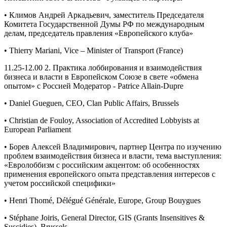
• Климов Андрей Аркадьевич, заместитель Председателя
Комитета Государственной Думы РФ по международным
делам, председатель правления «Европейского клуба»
• Thierry Mariani, Vice – Minister of Transport (France)
11.25-12.00 2. Практика лоббирования и взаимодействия
бизнеса и власти в Европейском Союзе в свете «обмена
опытом» с Россией Модератор - Patrice Allain-Dupre
• Daniel Gueguen, CEO, Clan Public Affairs, Brussels
• Christian de Fouloy, Association of Accredited Lobbyists at
European Parliament
• Борев Алексей Владимирович, партнер Центра по изучению
проблем взаимодействия бизнеса и власти, тема выступления:
«Евролоббизм с российским акцентом: об особенностях
применения европейского опыта представления интересов с
учетом российской специфики»
• Henri Thomé, Délégué Générale, Europe, Group Bouygues
• Stéphane Joiris, General Director, GIS (Grants Insensitives &
Suscidies), Brussels