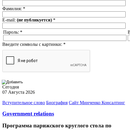
Фамилия:
*
E-mail:
(не публикуется)
*
Пароль:
*
В
Введите символы с картинки:
*
Сегодня
07 Августа 2026
Вступительное слово
Биография
Сайт Минченко Консалтинг
Government relations
Программа парижского круглого стола по