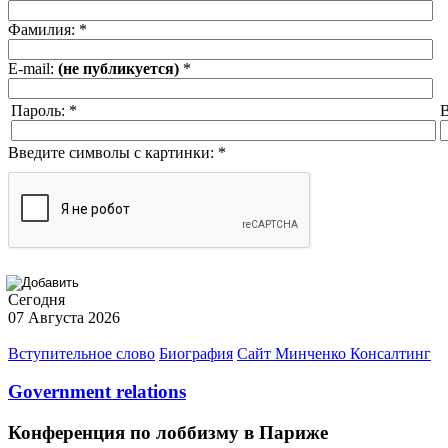
Фамилия:
*
E-mail:
(не публикуется)
*
Пароль:
*
В
Введите символы с картинки:
*
Сегодня
07 Августа 2026
Вступительное слово
Биография
Сайт Минченко Консалтинг
Government relations
Конференция по лоббизму в Париже