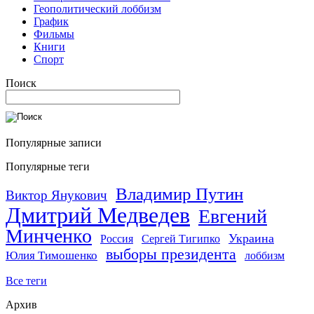
Геополитический лоббизм
График
Фильмы
Книги
Спорт
Поиск
Популярные записи
Популярные теги
Владимир Путин
Виктор Янукович
Дмитрий Медведев
Евгений
Минченко
Украина
Россия
Сергей Тигипко
выборы президента
Юлия Тимошенко
лоббизм
Все теги
Архив