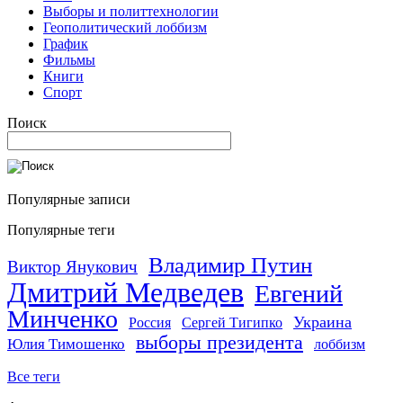
Выборы и политтехнологии
Геополитический лоббизм
График
Фильмы
Книги
Спорт
Поиск
Популярные записи
Популярные теги
Владимир Путин
Виктор Янукович
Дмитрий Медведев
Евгений
Минченко
Украина
Россия
Сергей Тигипко
выборы президента
Юлия Тимошенко
лоббизм
Все теги