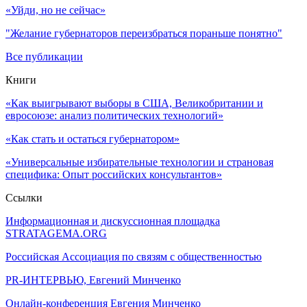
«Уйди, но не сейчас»
"Желание губернаторов переизбраться пораньше понятно"
Все публикации
Книги
«Как выигрывают выборы в США, Великобритании и
евросоюзе: анализ политических технологий»
«Как стать и остаться губернатором»
«Универсальные избирательные технологии и страновая
специфика: Опыт российских консультантов»
Ссылки
Информационная и дискуссионная площадка
STRATAGEMA.ORG
Российская Ассоциация по связям с общественностью
PR-ИНТЕРВЬЮ, Евгений Минченко
Онлайн-конференция Евгения Минченко