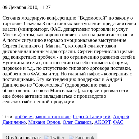
09 Декабря 2010,
11:27
Сегодня модерирую конференцию "Ведомостей" по закону о
торговле. Сначала 3 позитивных выступления представителей
власти (минпромторг, ФАС, департамент торговли и услуг
Москвы) о том, как хорошо влияет закон на развитие отрасли.
А потом ситуацию взорвало эмоциональное выступление
Сергея Галицкого ("Магнит"), который считает закон
дискриминационным для отрасли. Сергей перечислил целый
ряд конкретных проблем - и по ограничению развития сетей в
муниципалитетах, по отнесению на себестоимость формы,
парковое и т.д., по отсутствию типового договора поставки,
одобренного ФАСом и т.д. Но главный пафос - кооперация с
поставщиками. Эту же тенденцию поддержал и Андрей
Даниленко из "Союзмолока" (одновременно глава
общественного союза Минсельхоза), который призвал сети
еще более активно вкладываться с производство
сельскохозяйственной продукции.
Теги:
лоббизм
,
закон о торговле
,
Сергей Галицкий
,
Андрей
Даниленко
,
Михаил Орлов
,
Олег Сазанов
,
АКОРТ
,
ФАС
Опубликовать в:
Twitter
Facebook