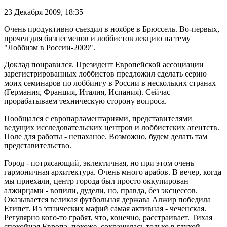
23 Декабря 2009,
18:35
Очень продуктивно съездил в ноябре в Брюссель. Во-первых,
прочел для бизнесменов и лоббистов лекцию на тему
"Лоббизм в России-2009".
Доклад понравился. Президент Европейской ассоциации
зарегистрированных лоббистов предложил сделать серию
моих семинаров по лоббингу в России в нескольких странах
(Германия, Франция, Италия, Испания). Сейчас
прорабатываем техническую сторону вопроса.
Пообщался с европарламентариями, представителями
ведущих исследовательских центров и лоббистских агентств.
Поле для работы - непаханое. Возможно, будем делать там
представительство.
Город - потрясающий, эклектичная, но при этом очень
гармоничная архитектура. Очень много арабов. В вечер, когда
мы приехали, центр города был просто оккупирован
алжирцами - вопили, дудели, но, правда, без эксцессов.
Оказывается великая футбольная держава Алжир победила
Египет. Из этнических мафий самая активная - чеченская.
Регулярно кого-то грабят, что, конечно, расстраивает. Тихая
спокойная Европа, похоже, сохранилась только в глухой