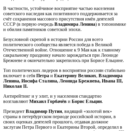
В частности, устойчивое восприятие частью населения
советского наследия как позитивного поддерживается за
счёт сохранения массового присутствия имён деятелей
СССР (в первую очередь
Владимира Ленина
) в топонимике
и обилия памятников советской эпохи.
Безусловной скрепой в истории России для всего
политического сообщества является победа в Великой
Отечественной войне. Отношение к 9 Мая как к главному
сакральному празднику начало зарождаться при Леониде
Брежневе и окончательно закрепилось при Борисе Ельцине.
Топ политических лидеров в восприятии россиян стабильно
включает в себя
Петра
и
Екатерину Великих
,
Владимира
Ленина, Иосифа Сталина, Леонида Брежнева, Ивана III,
Николая II.
Антирейтинг и у элит, и у населения стандартно
возглавляют
Михаил Горбачёв
и
Борис Ельцин
.
Президент
Владимир Путин
, видящий «золотой век»
страны в петербургском периоде российской истории, в
своих оценках деятелей прошлого, отдавая должное
заслугам Петра Первого и Екатерины Второй, определил в