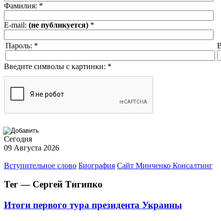
Фамилия:
*
E-mail:
(не публикуется)
*
Пароль:
*
В
Введите символы с картинки:
*
Сегодня
09 Августа 2026
Вступительное слово
Биография
Сайт Минченко Консалтинг
Тег — Сергей Тигипко
Итоги первого тура президента Украины