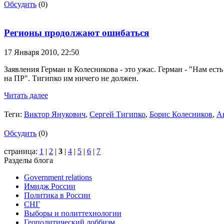
Обсудить
(0)
Регионы продолжают ошибаться
17 Января 2010,
22:50
Заявления Герман и Колесникова - это ужас. Герман - "Нам ест
на ПР". Тигипко им ничего не должен.
Читать далее
Теги:
Виктор Янукович
,
Сергей Тигипко
,
Борис Колесников
,
А
Обсудить
(0)
страница:
1
|
2
|
3
|
4
|
5
|
6
|
7
Разделы блога
Government relations
Имидж России
Политика в России
СНГ
Выборы и политтехнологии
Геополитический лоббизм