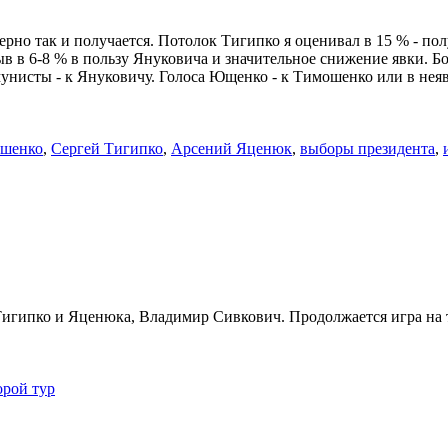
но так и получается. Потолок Тигипко я оценивал в 15 % - пол
в в 6-8 % в пользу Януковича и значительное снижение явки. Бо
нисты - к Януковичу. Голоса Ющенко - к Тимошенко или в неяв
шенко
,
Сергей Тигипко
,
Арсений Яценюк
,
выборы президента
,
игипко и Яценюка, Владимир Сивкович. Продолжается игра на те
орой тур