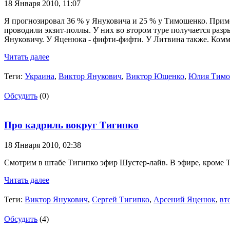
18 Января 2010,
11:07
Я прогнозировал 36 % у Януковича и 25 % у Тимошенко. Пример
проводили экзит-поллы. У них во втором туре получается разры
Януковичу. У Яценюка - фифти-фифти. У Литвина также. Комму
Читать далее
Теги:
Украина
,
Виктор Янукович
,
Виктор Ющенко
,
Юлия Тимо
Обсудить
(0)
Про кадриль вокруг Тигипко
18 Января 2010,
02:38
Смотрим в штабе Тигипко эфир Шустер-лайв. В эфире, кроме Т
Читать далее
Теги:
Виктор Янукович
,
Сергей Тигипко
,
Арсений Яценюк
,
вт
Обсудить
(4)