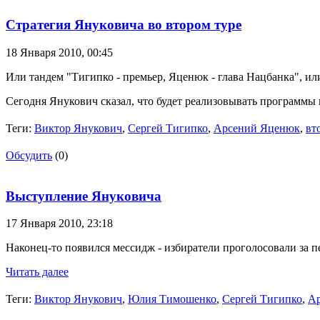
Стратегия Януковича во втором туре
18 Января 2010,
00:45
Или тандем "Тигипко - премьер, Яценюк - глава Нацбанка", ил
Сегодня Янукович сказал, что будет реализовывать программы
Теги:
Виктор Янукович
,
Сергей Тигипко
,
Арсений Яценюк
,
вт
Обсудить
(0)
Выступление Януковича
17 Января 2010,
23:18
Наконец-то появился мессидж - избиратели проголосовали за
Читать далее
Теги:
Виктор Янукович
,
Юлия Тимошенко
,
Сергей Тигипко
,
А