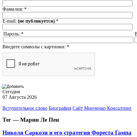
Фамилия:
*
E-mail:
(не публикуется)
*
Пароль:
*
В
Введите символы с картинки:
*
Сегодня
07 Августа 2026
Вступительное слово
Биография
Сайт Минченко Консалтинг
Тег — Марин Ле Пен
Николя Саркози и его стратегия Фореста Гампа