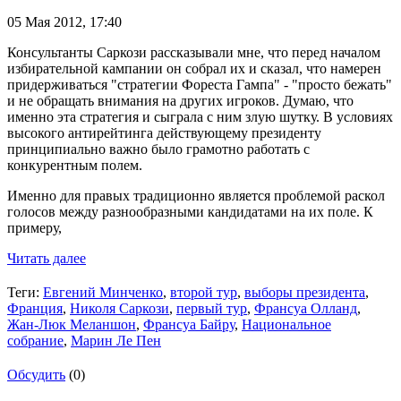
05 Мая 2012,
17:40
Консультанты Саркози рассказывали мне, что перед началом
избирательной кампании он собрал их и сказал, что намерен
придерживаться "стратегии Фореста Гампа" - "просто бежать"
и не обращать внимания на других игроков. Думаю, что
именно эта стратегия и сыграла с ним злую шутку. В условиях
высокого антирейтинга действующему президенту
принципиально важно было грамотно работать с
конкурентным полем.
Именно для правых традиционно является проблемой раскол
голосов между разнообразными кандидатами на их поле. К
примеру,
Читать далее
Теги:
Евгений Минченко
,
второй тур
,
выборы президента
,
Франция
,
Николя Саркози
,
первый тур
,
Франсуа Олланд
,
Жан-Люк Меланшон
,
Франсуа Байру
,
Национальное
собрание
,
Марин Ле Пен
Обсудить
(0)