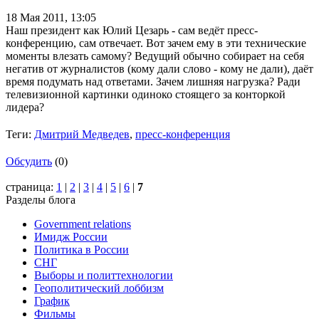
18 Мая 2011,
13:05
Наш президент как Юлий Цезарь - сам ведёт пресс-
конференцию, сам отвечает. Вот зачем ему в эти технические
моменты влезать самому? Ведущий обычно собирает на себя
негатив от журналистов (кому дали слово - кому не дали), даёт
время подумать над ответами. Зачем лишняя нагрузка? Ради
телевизионной картинки одиноко стоящего за конторкой
лидера?
Теги:
Дмитрий Медведев
,
пресс-конференция
Обсудить
(0)
страница:
1
|
2
|
3
|
4
|
5
|
6
|
7
Разделы блога
Government relations
Имидж России
Политика в России
СНГ
Выборы и политтехнологии
Геополитический лоббизм
График
Фильмы