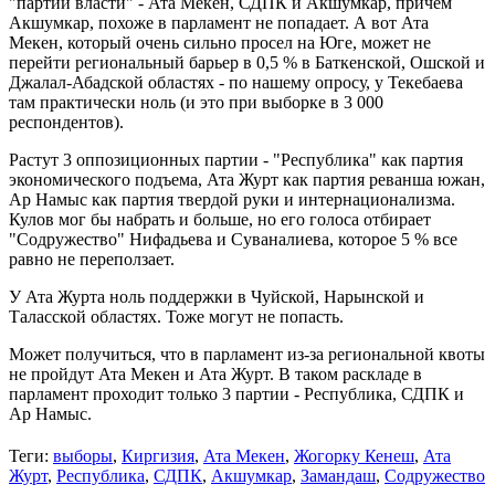
"партий власти" - Ата Мекен, СДПК и Акшумкар, причем
Акшумкар, похоже в парламент не попадает. А вот Ата
Мекен, который очень сильно просел на Юге, может не
перейти региональный барьер в 0,5 % в Баткенской, Ошской и
Джалал-Абадской областях - по нашему опросу, у Текебаева
там практически ноль (и это при выборке в 3 000
респондентов).
Растут 3 оппозиционных партии - "Республика" как партия
экономического подъема, Ата Журт как партия реванша южан,
Ар Намыс как партия твердой руки и интернационализма.
Кулов мог бы набрать и больше, но его голоса отбирает
"Содружество" Нифадьева и Суваналиева, которое 5 % все
равно не переползает.
У Ата Журта ноль поддержки в Чуйской, Нарынской и
Таласской областях. Тоже могут не попасть.
Может получиться, что в парламент из-за региональной квоты
не пройдут Ата Мекен и Ата Журт. В таком раскладе в
парламент проходит только 3 партии - Республика, СДПК и
Ар Намыс.
Теги:
выборы
,
Киргизия
,
Ата Мекен
,
Жогорку Кенеш
,
Ата
Журт
,
Республика
,
СДПК
,
Акшумкар
,
Замандаш
,
Содружество