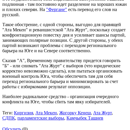
подлинная - там постоянно идет разделение на хороших южан
и плохих северян. На
"Фергане"
есть перевод его слов на
русский.
Такое обострение, с одной стороны, выгодно для правящей
"Ата Мекен" и реваншистской "Ата Журт", поскольку создает
конфронтационную повестку дня и усиливает шансы партий,
занимающих полярные позиции. С другой стороны, у обеих
партий возникают проблемы с переходом регионального
барьера на Юге и на Севере соответственно.
Сказав "А", Временному правительству придется говорить
"Б" - или снимать "Ата Журт" с выборов (что юридические
корректно невозможно сделать), или пытаться организовать
военный контроль Юга, чтобы обеспечить там для себя
переход регионального барьера и минимизировать за счет
работы с избиркомами результат оппозиции.
Наиболее радикальное средство - организация очередного
конфликта на Юге, чтобы сбить там явку избирателей.
Теги:
Киргизия
,
Ата Мекен
,
Жогорку Кенеш
,
Ата Журт
,
СДПК
,
парламентские выборы
,
Камчыбек Ташиев
Обсудить
(0)