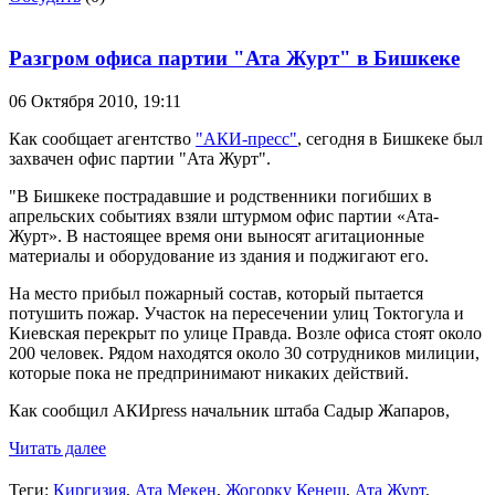
Разгром офиса партии "Ата Журт" в Бишкеке
06 Октября 2010,
19:11
Как сообщает агентство
"АКИ-пресс"
, сегодня в Бишкеке был
захвачен офис партии "Ата Журт".
"В Бишкеке пострадавшие и родственники погибших в
апрельских событиях взяли штурмом офис партии «Ата-
Журт». В настоящее время они выносят агитационные
материалы и оборудование из здания и поджигают его.
На место прибыл пожарный состав, который пытается
потушить пожар. Участок на пересечении улиц Токтогула и
Киевская перекрыт по улице Правда. Возле офиса стоят около
200 человек. Рядом находятся около 30 сотрудников милиции,
которые пока не предпринимают никаких действий.
Как сообщил АКИpress начальник штаба Садыр Жапаров,
Читать далее
Теги:
Киргизия
,
Ата Мекен
,
Жогорку Кенеш
,
Ата Журт
,