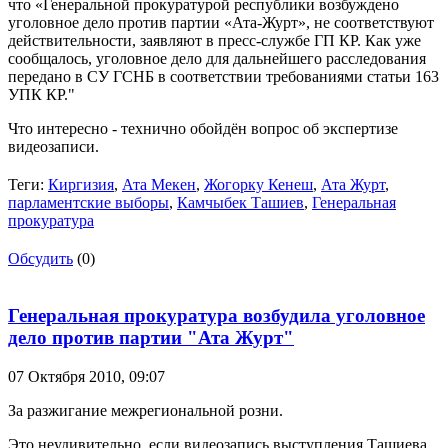
что «Генеральной прокуратурой республики возбуждено
уголовное дело против партии «Ата-Журт», не соответствуют
действительности, заявляют в пресс-службе ГП КР. Как уже
сообщалось, уголовное дело для дальнейшего расследования
передано в СУ ГСНБ в соответствии требованиями статьи 163
УПК КР."
Что интересно - технично обойдён вопрос об экспертизе
видеозаписи.
Теги:
Киргизия
,
Ата Мекен
,
Жогорку Кенеш
,
Ата Журт
,
парламентские выборы
,
Камчыбек Ташиев
,
Генеральная
прокуратура
Обсудить
(0)
Генеральная прокуратура возбудила уголовное
дело против партии "Ата Журт"
07 Октября 2010,
09:07
За разжигание межрегиональной розни.
Это неудивительно, если видеозапись выступления Ташиева