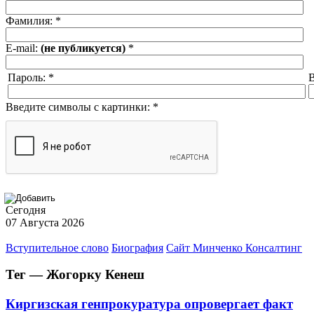
Фамилия:
*
E-mail:
(не публикуется)
*
Пароль:
*
В
Введите символы с картинки:
*
Сегодня
07 Августа 2026
Вступительное слово
Биография
Сайт Минченко Консалтинг
Тег — Жогорку Кенеш
Киргизская генпрокуратура опровергает факт