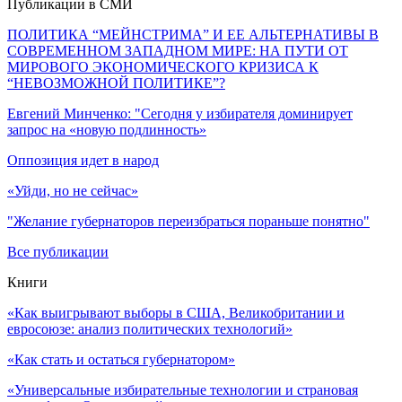
Публикации в СМИ
ПОЛИТИКА “МЕЙНСТРИМА” И ЕЕ АЛЬТЕРНАТИВЫ В
СОВРЕМЕННОМ ЗАПАДНОМ МИРЕ: НА ПУТИ ОТ
МИРОВОГО ЭКОНОМИЧЕСКОГО КРИЗИСА К
“НЕВОЗМОЖНОЙ ПОЛИТИКЕ”?
Евгений Минченко: "Сегодня у избирателя доминирует
запрос на «новую подлинность»
Оппозиция идет в народ
«Уйди, но не сейчас»
"Желание губернаторов переизбраться пораньше понятно"
Все публикации
Книги
«Как выигрывают выборы в США, Великобритании и
евросоюзе: анализ политических технологий»
«Как стать и остаться губернатором»
«Универсальные избирательные технологии и страновая