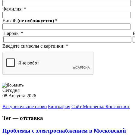
Фамилия:
*
E-mail:
(не публикуется)
*
Пароль:
*
В
Введите символы с картинки:
*
Сегодня
08 Августа 2026
Вступительное слово
Биография
Сайт Минченко Консалтинг
Тег — отставка
Проблемы с электроснабжением в Московской