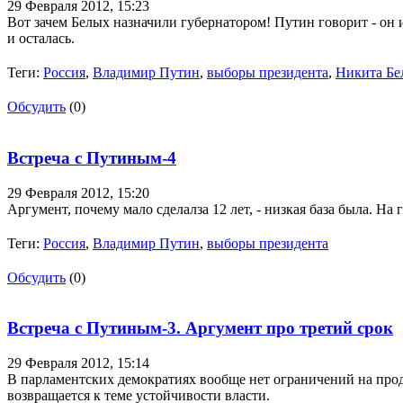
29 Февраля 2012,
15:23
Вот зачем Белых назначили губернатором! Путин говорит - он и
и осталась.
Теги:
Россия
,
Владимир Путин
,
выборы президента
,
Никита Бе
Обсудить
(0)
Встреча с Путиным-4
29 Февраля 2012,
15:20
Аргумент, почему мало сделалза 12 лет, - низкая база была. На
Теги:
Россия
,
Владимир Путин
,
выборы президента
Обсудить
(0)
Встреча с Путиным-3. Аргумент про третий срок
29 Февраля 2012,
15:14
В парламентских демократиях вообще нет ограничений на прод
возвращается к теме устойчивости власти.