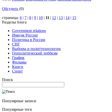
Обсудить
(0)
страница:
6
|
7
|
8
|
9
|
10
|
11
|
12
|
13
|
14
|
15
Разделы блога
Government relations
Имидж России
Политика в России
СНГ
Выборы и политтехнологии
Геополитический лоббизм
График
Фильмы
Книги
Спорт
Поиск
Популярные записи
Популярные теги