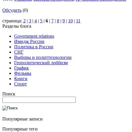
Обсудить
(0)
страница:
2
|
3
|
4
|
5
|
6
|
7
|
8
|
9
|
10
|
11
Разделы блога
Government relations
Имидж России
Политика в России
СНГ
Выборы и политтехнологии
Геополитический лоббизм
График
Фильмы
Книги
Спорт
Поиск
Популярные записи
Популярные теги