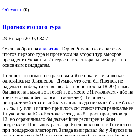
Обсудить
(0)
Прогноз второго тура
29 Января 2010,
08:57
Очень добротная
аналитика
Юрия Романенко с анализом
итогов первого тура и прогнозом на второй тур выборов
президента Украины. Интересные электоральные карты по
основным кандидатам.
Полностью согласен с трактовкой Яценюка и Тигипко как
однояйцевых близнецов. Думаю, что если бы Яценюк не
наделал ошибок, то он вышел бы процентов на 18-20 (и имел
бы шанс на выход во второй тур вместе с Януковичем - ибо на
треть это были бы голоса Тимошенко). Тигипко с
центристской стратегией кампании тогда получил бы не более
5-7 %. Ну или Тигипко пришлось бы становиться радикальнее
Януковича на Юго-Востоке - это дало бы рост процентов до
12, но ограничивало бы дальнейшее расширение базы
поддержки. При таком раскладе Яценюк в союзе с Тигипко и
при поддержке электората Запада выигрывал бы у Януковича
во втором туре. НО, как говорится, если бы у моей бабушки