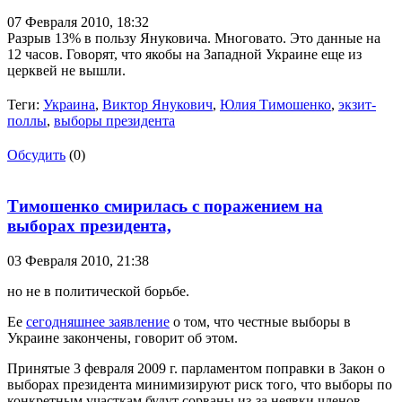
07 Февраля 2010,
18:32
Разрыв 13% в пользу Януковича. Многовато. Это данные на
12 часов. Говорят, что якобы на Западной Украине еще из
церквей не вышли.
Теги:
Украина
,
Виктор Янукович
,
Юлия Тимошенко
,
экзит-
поллы
,
выборы президента
Обсудить
(0)
Тимошенко смирилась с поражением на
выборах президента,
03 Февраля 2010,
21:38
но не в политической борьбе.
Ее
сегодняшнее заявление
о том, что честные выборы в
Украине закончены, говорит об этом.
Принятые 3 февраля 2009 г. парламентом поправки в Закон о
выборах президента минимизируют риск того, что выборы по
конкретным участкам будут сорваны из-за неявки членов