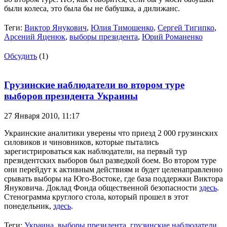
были колеса, это была бы не бабушка, а дилижанс.
Теги:
Виктор Янукович
,
Юлия Тимошенко
,
Сергей Тигипко
,
Арсений Яценюк
,
выборы президента
,
Юрий Романенко
Обсудить
(1)
Грузинские наблюдатели во втором туре
выборов президента Украины
27 Января 2010,
11:17
Украинские аналитики уверены что приезд 2 000 грузинских
силовиков и чиновников, которые пытались
зарегистрироваться как наблюдатели, на первый тур
президентских выборов был разведкой боем. Во втором туре
они перейдут к активным действиям и будет целенаправленно
срывать выборы на Юго-Востоке, где база поддержки Виктора
Януковича. Доклад Фонда общественной безопасности
здесь
.
Стенограмма круглого стола, который прошел в этот
понедельник,
здесь
.
Теги:
Украина
,
выборы президента
,
грузинские наблюдатели