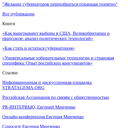
"Желание губернаторов переизбраться пораньше понятно"
Все публикации
Книги
«Как выигрывают выборы в США, Великобритании и
евросоюзе: анализ политических технологий»
«Как стать и остаться губернатором»
«Универсальные избирательные технологии и страновая
специфика: Опыт российских консультантов»
Ссылки
Информационная и дискуссионная площадка
STRATAGEMA.ORG
Российская Ассоциация по связям с общественностью
PR-ИНТЕРВЬЮ, Евгений Минченко
Онлайн-конференция Евгения Минченко
Спросите Евгения Минченко