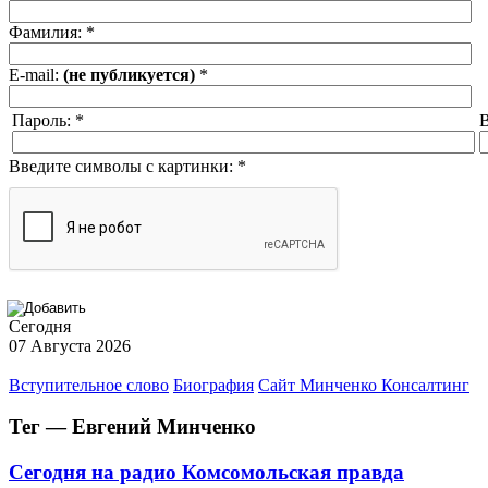
Фамилия:
*
E-mail:
(не публикуется)
*
Пароль:
*
В
Введите символы с картинки:
*
Сегодня
07 Августа 2026
Вступительное слово
Биография
Сайт Минченко Консалтинг
Тег — Евгений Минченко
Сегодня на радио Комсомольская правда