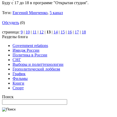
Буду с 17 до 18 в программе "Открытая студия".
Теги:
Евгений Минченко
,
5 канал
Обсудить
(0)
страница:
9
|
10
|
11
|
12
|
13
|
14
|
15
|
16
|
17
|
18
Разделы блога
Government relations
Имидж России
Политика в России
СНГ
Выборы и политтехнологии
Геополитический лоббизм
График
Фильмы
Книги
Спорт
Поиск