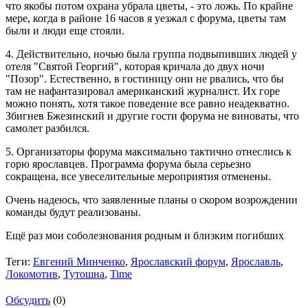
что якобы потом охрана убрала цветы, - это ложь. По крайне
мере, когда в районе 16 часов я уезжал с форума, цветы там
были и люди еще стояли.
4. Действительно, ночью была группа подвыпивших людей у
отеля "Святой Георгий", которая кричала до двух ночи
"Позор". Естественно, в гостиницу они не рвались, что бы
там не нафантазировал американский журналист. Их горе
можно понять, хотя такое поведение все равно неадекватно.
Збигнев Бжезинский и другие гости форума не виноваты, что
самолет разбился.
5. Организаторы форума максимально тактично отнеслись к
горю ярославцев. Программа форума была серьезно
сокращена, все увеселительные мероприятия отменены.
Очень надеюсь, что заявленные планы о скором возрождении
команды будут реализованы.
Ещё раз мои соболезнования родным и близким погибших
Теги:
Евгений Минченко
,
Ярославский форум
,
Ярославль
,
Локомотив
,
Тутошна
,
Time
Обсудить
(0)