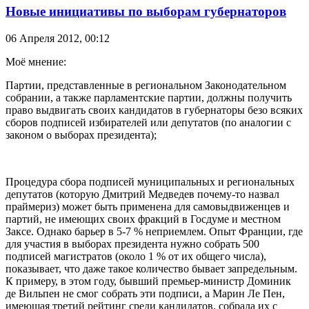
Новые инициативы по выборам губернаторов
06 Апреля 2012,
00:12
Моё мнение:
Партии, представленные в региональном Законодательном
собрании, а также парламентские партии, должны получить
право выдвигать своих кандидатов в губернаторы безо всяких
сборов подписей избирателей или депутатов (по аналогии с
законом о выборах президента);
Процедура сбора подписей муниципальных и региональных
депутатов (которую Дмитрий Медведев почему-то назвал
праймериз) может быть применена для самовыдвиженцев и
партий, не имеющих своих фракций в Госдуме и местном
Заксе. Однако барьер в 5-7 % неприемлем. Опыт Франции, где
для участия в выборах президента нужно собрать 500
подписей магистратов (около 1 % от их общего числа),
показывает, что даже такое количество бывает запредельным.
К примеру, в этом году, бывший премьер-министр Доминик
де Вильпен не смог собрать эти подписи, а Марин Ле Пен,
имеющая третий рейтинг среди кандидатов, собрала их с