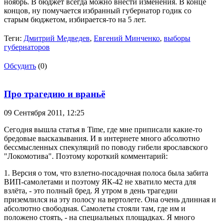
ноябрь. В бюджет всегда можно внести изменения. В конце
концов, ну помучается избранный губернатор годик со
старым бюджетом, избирается-то на 5 лет.
Теги:
Дмитрий Медведев
,
Евгений Минченко
,
выборы
губернаторов
Обсудить
(0)
Про трагедию и враньё
09 Сентября 2011,
12:25
Сегодня вышла статья в Time, где мне приписали какие-то
бредовые высказывания. И в интернете много абсолютно
бессмысленных спекуляций по поводу гибели ярославского
"Локомотива". Поэтому короткий комментарий:
1. Версия о том, что взлетно-посадочная полоса была забита
ВИП-самолетами и поэтому ЯК-42 не хватило места для
взлёта, - это полный бред. Я утром в день трагедии
приземлился на эту полосу на вертолете. Она очень длинная и
абсолютно свободная. Самолеты стояли там, где им и
положено стоять, - на специальных площадках. Я много