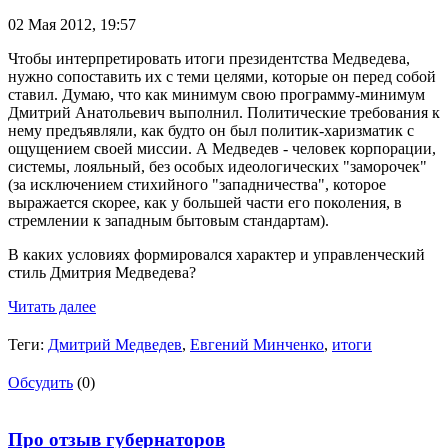
02 Мая 2012,
19:57
Чтобы интерпретировать итоги президентства Медведева,
нужно сопоставить их с теми целями, которые он перед собой
ставил. Думаю, что как минимум свою программу-минимум
Дмитрий Анатольевич выполнил. Политические требования к
нему предъявляли, как будто он был политик-харизматик с
ощущением своей миссии. А Медведев - человек корпорации,
системы, лояльный, без особых идеологических "заморочек"
(за исключением стихийного "западничества", которое
выражается скорее, как у большей части его поколения, в
стремлении к западным бытовым стандартам).
В каких условиях формировался характер и управленческий
стиль Дмитрия Медведева?
Читать далее
Теги:
Дмитрий Медведев
,
Евгений Минченко
,
итоги
Обсудить
(0)
Про отзыв губернаторов