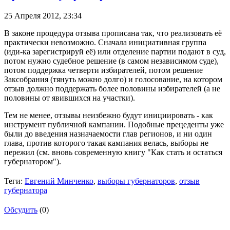
25 Апреля 2012,
23:34
В законе процедура отзыва прописана так, что реализовать её
практически невозможно. Сначала инициативная группа
(иди-ка зарегистрируй её) или отделение партии подают в суд,
потом нужно судебное решение (в самом независимом суде),
потом поддержка четверти избирателей, потом решение
Заксобрания (тянуть можно долго) и голосование, на котором
отзыв должно поддержать более половины избирателей (а не
половины от явившихся на участки).
Тем не менее, отзывы неизбежно будут инициировать - как
инструмент публичной кампании. Подобные прецеденты уже
были до введения назначаемости глав регионов, и ни один
глава, против которого такая кампания велась, выборы не
пережил (см. вновь современную книгу "Как стать и остаться
губернатором").
Теги:
Евгений Минченко
,
выборы губернаторов
,
отзыв
губернатора
Обсудить
(0)