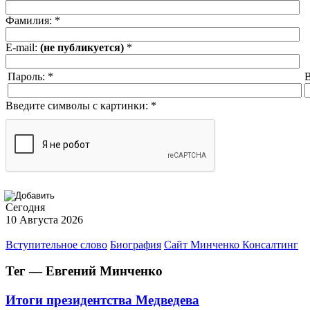
Фамилия:
*
E-mail:
(не публикуется)
*
Пароль:
*
В
Введите символы с картинки:
*
Сегодня
10 Августа 2026
Вступительное слово
Биография
Сайт Минченко Консалтинг
Тег — Евгений Минченко
Итоги президентства Медведева