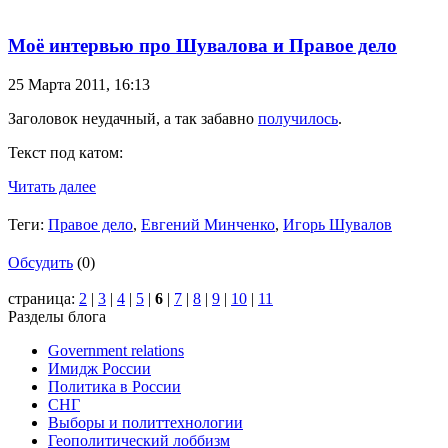
Моё интервью про Шувалова и Правое дело
25 Марта 2011,
16:13
Заголовок неудачный, а так забавно
получилось
.
Текст под катом:
Читать далее
Теги:
Правое дело
,
Евгений Минченко
,
Игорь Шувалов
Обсудить
(0)
страница:
2
|
3
|
4
|
5
|
6
|
7
|
8
|
9
|
10
|
11
Разделы блога
Government relations
Имидж России
Политика в России
СНГ
Выборы и политтехнологии
Геополитический лоббизм