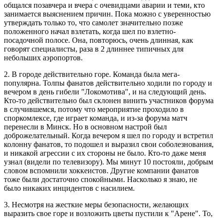
общался позавчера и вчера с очевидцами аварии и теми, кто
занимается выяснением причин. Пока можно с уверенностью
утверждать только то, что самолет значительно позже
положенного начал взлетать, когда шел по взлетно-
посадочной полосе. Она, повторюсь, очень длинная, как
говорят специалисты, раза в 2 длиннее типичных для
небольших аэропортов.
2. В городе действительно горе. Команда была мега-
популярна. Толпы фанатов действительно ходили по городу и
вечером в день гибели "Локомотива", и на следующий день.
Кто-то действительно был склонен винить участников форума
в случившемся, потому что мероприятие проходило в
споркомлексе, где играет команда, и из-за форума матч
перенесли в Минск. Но в основном настрой был
доброжелательный. Когда вечером я шел по городу и встретил
колонну фанатов, то подошел и выразил свои соболезнования,
и никакой агрессии с их стороны не было. Кто-то даже меня
узнал (видели по телевизору). Мы минут 10 постояли, добрым
словом вспомнили хоккеистов. Другие компании фанатов
тоже были достаточно спокойными. Насколько я знаю, не
было никаких инцидентов с насилием.
3. Несмотря на жесткие меры безопасности, желающих
выразить свое горе и возложить цветы пустили к "Арене". То,