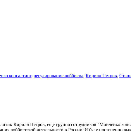
нко консалтинг
,
регулирование лоббизма
,
Кирилл Петров
,
Стан
алитик Кирилл Петров, еще группа сотрудников "Минченко конса
ания лоббистской деятельности в России. Я буду постепенно вык