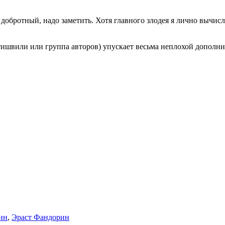
добротный, надо заметить. Хотя главного злодея я лично вычисл
.
ртишвили или группа авторов) упускает весьма неплохой дополни
ин
,
Эраст Фандорин