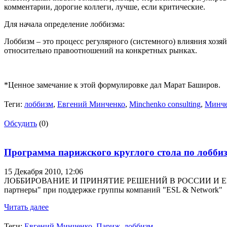
комментарии, дорогие коллеги, лучше, если критические.
Для начала определение лоббизма:
Лоббизм – это процесс регулярного (системного) влияния хоз
относительно правоотношений на конкретных рынках.
*Ценное замечание к этой формулировке дал Марат Баширов.
Теги:
лоббизм
,
Евгений Минченко
,
Minchenko consulting
,
Минче
Обсудить
(0)
Программа парижского круглого стола по лобби
15 Декабря 2010,
12:06
ЛОББИРОВАНИЕ И ПРИНЯТИЕ РЕШЕНИЙ В РОССИИ И ЕВРОПЕ
партнеры" при поддержке группы компаний "ESL & Network"
Читать далее
Теги:
Евгений Минченко
,
Париж. лоббизм