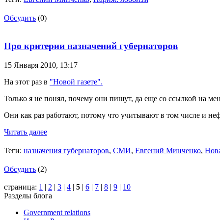
Обсудить
(0)
Про критерии назначений губернаторов
15 Января 2010,
13:17
На этот раз в
"Новой газете".
Только я не понял, почему они пишут, да еще со ссылкой на ме
Они как раз работают, потому что учитывают в том числе и н
Читать далее
Теги:
назначения губернаторов
,
СМИ
,
Евгений Минченко
,
Нова
Обсудить
(2)
страница:
1
|
2
|
3
|
4
|
5
|
6
|
7
|
8
|
9
|
10
Разделы блога
Government relations