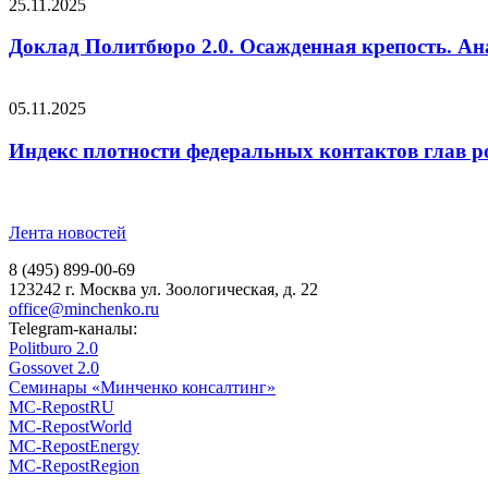
25.11.2025
Доклад Политбюро 2.0. Осажденная крепость. Ан
05.11.2025
Индекс плотности федеральных контактов глав р
Лента новостей
8 (495) 899-00-69
123242 г. Москва ул. Зоологическая, д. 22
office@minchenko.ru
Telegram-каналы:
Politburo 2.0
Gossovet 2.0
Семинары «Минченко консалтинг»
MC-RepostRU
MC-RepostWorld
MC-RepostEnergy
MC-RepostRegion