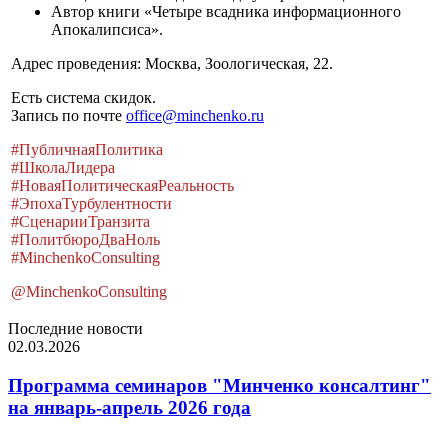
Автор книги «Четыре всадника информационного
Апокалипсиса».
Адрес проведения: Москва, Зоологическая, 22.
Есть система скидок.
Запись по почте
office@minchenko.ru
#ПубличнаяПолитика
#ШколаЛидера
#НоваяПолитическаяРеальность
#ЭпохаТурбулентности
#СценарииТранзита
#ПолитбюроДваНоль
#MinchenkoConsulting
@MinchenkoConsulting
Последние новости
02.03.2026
Программа семинаров "Минченко консалтинг"
на январь-апрель 2026 года