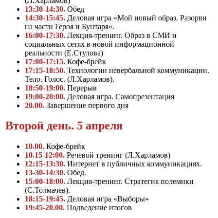
(Л.Харламов)
13:30-14:30.
Обед
14:30-15:45.
Деловая игра «Мой новый образ. Разорви
на части Героя и Бунтаря».
16:00-17:30.
Лекция-тренинг. Образ в СМИ и
социальных сетях в новой информационной
реальности (Е.Стулова)
17:00-17:15.
Кофе-брейк
17:15-18:50.
Технологии невербальной коммуникации.
Тело. Голос. (Л.Харламов).
18:50-19:00.
Перерыв
19:00-20:00.
Деловая игра. Самопрезентация
20.00.
Завершение первого дня
Второй день. 5 апреля
10.00.
Кофе-брейк
10.15-12:00.
Речевой тренинг (Л.Харламов)
12:15-13:30.
Интернет в публичных коммуникациях.
13-30-14:30.
Обед.
15:00-18:00.
Лекция-тренинг. Стратегия полемики
(С.Толмачев).
18:15-19:45.
Деловая игра «Выборы»
19:45-20.00.
Подведение итогов