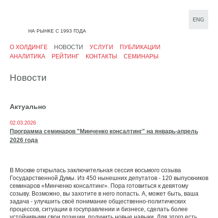
ENG
НА РЫНКЕ С 1993 ГОДА
О ХОЛДИНГЕ
НОВОСТИ
УСЛУГИ
ПУБЛИКАЦИИ
АНАЛИТИКА
РЕЙТИНГ
КОНТАКТЫ
СЕМИНАРЫ
Новости
Актуально
02.03.2026
Программа семинаров "Минченко консалтинг" на январь-апрель
2026 года
В Москве открылась заключительная сессия восьмого созыва
Государственной Думы. Из 450 нынешних депутатов - 120 выпускников
семинаров «Минченко консалтинг». Пора готовиться к девятому
созыву. Возможно, вы захотите в него попасть. А, может быть, ваша
задача - улучшить своё понимание общественно-политических
процессов, ситуации в госуправлении и бизнесе, сделать более
устойчивыми свои позиции, получить новые навыки. Для этого есть