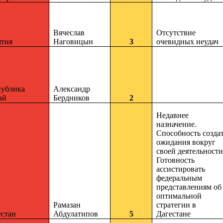
Вячеслав
Отсутствие
ятия
Наговицын
3
очевидных неудач
публика
Александр
ай
Бердников
2
Недавнее
назначение.
Способность созда
ожидания вокруг
своей деятельности
Готовность
ассистировать
федеральным
представлениям об
оптимальной
Рамазан
стратегии в
естан
Абдулатипов
5
Дагестане