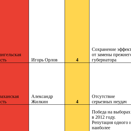
Сохранение эффек
ангельская
от замены прежнег
сть
Игорь Орлов
4
губернатора
раханская
Александр
Отсутствие
сть
Жилкин
4
серьезных неудач
Победа на выборах
в 2012 году.
Репутация одного 
наиболее