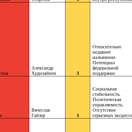
Относительно
недавнее
назначение.
Потенциал
Александр
федеральной
елия
Худилайнен
3
поддержки
Социальная
стабильность.
Политическая
управляемость.
Вячеслав
Отсутствие
и
Гайзер
3
серьезных эксцесс