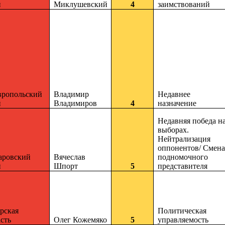
й
Миклушевский
4
заимствований
вропольский
Владимир
Недавнее
й
Владимиров
4
назначение
Недавняя победа н
выборах.
Нейтрализация
оппонентов/ Смена
аровский
Вячеслав
подномочного
й
Шпорт
5
представителя
рская
Политическая
сть
Олег Кожемяко
5
управляемость