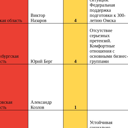
Федеральная
поддержка
Виктор
подготовки к 300-
кая область
Назаров
4
летию Омска
Отсутствие
серьезных
претензий.
Комфортные
отношения с
нбургская
основными бизнес-
сть
Юрий Берг
4
группами
овская
Александр
сть
Козлов
1
Устойчивая
социально-