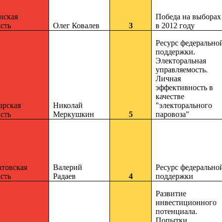
нская
Победа на выборах
сть
Олег Ковалев
3
в 2012 году
Ресурс федерально
поддержки.
Электоральная
управляемость.
Личная
эффективность в
качестве
арская
Николай
"электорального
сть
Меркушкин
5
паровоза"
атовская
Валерий
Ресурс федерально
сть
Радаев
4
поддержки
Развитие
инвестиционного
потенциала.
Попытки