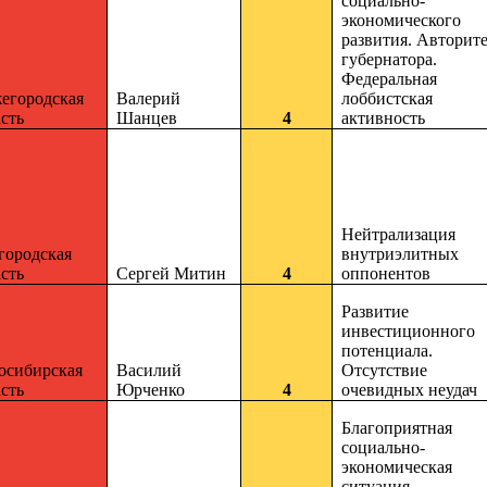
социально-
экономического
развития. Авторит
губернатора.
Федеральная
егородская
Валерий
лоббистская
сть
Шанцев
4
активность
Нейтрализация
городская
внутриэлитных
сть
Сергей Митин
4
оппонентов
Развитие
инвестиционного
потенциала.
осибирская
Василий
Отсутствие
сть
Юрченко
4
очевидных неудач
Благоприятная
социально-
экономическая
ситуация.