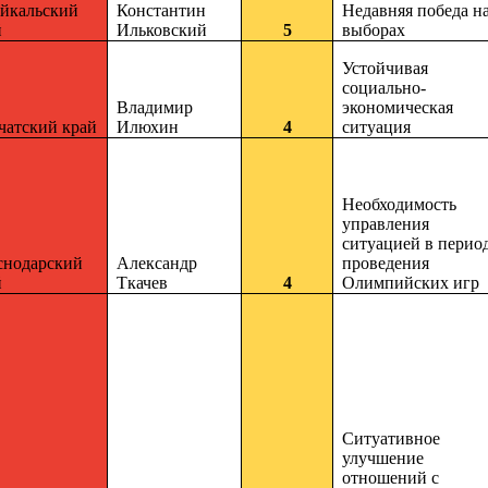
айкальский
Константин
Недавняя победа н
й
Ильковский
5
выборах
Устойчивая
социально-
Владимир
экономическая
чатский край
Илюхин
4
ситуация
Необходимость
управления
ситуацией в перио
снодарский
Александр
проведения
й
Ткачев
4
Олимпийских игр
Ситуативное
улучшение
отношений с