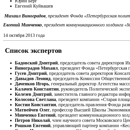
Юрий Берг
Евгений Куйвашев
Михаил Виноградов
, президент Фонда «Петербургская поли
Евгений Минченко
, президент коммуникационного холдинга «
14 октября 2013 года
Список экспертов
Бадовский Дмитрий
, председатель совета директоров 
Виноградов Михаил
, президент Фонда «Петербургская 
Гусев Дмитрий
, председатель совета директоров Консал
Давыдов Леонид
, председатель Комиссии Общественно
Даченков Игорь
, генеральный директор Агентства мас
Калачев Константин
, руководитель Политической эксп
Колезев Дмитрий
, заместитель главного редактора инф
Колосова Светлана
, президент компании «Старая площа
Костин Константин
, председатель правления Фонда раз
Матвейчев Олег
, профессор Высшей Школы Экономики
Минченко Евгений
, президент коммуникационного хол
Петров Николай
, член научного совета Московского Це
Рошков Евгений
, управляющий партнер компании «Кес