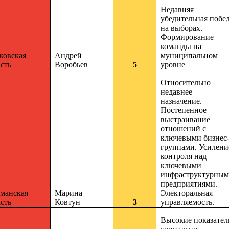
Недавняя
убедительная побе
на выборах.
Формирование
команды на
ковская
Андрей
муниципальном
сть
Воробьев
5
уровне
Относительно
недавнее
назначение.
Постепенное
выстраивание
отношений с
ключевыми бизнес
группами. Усилени
контроля над
ключевыми
инфраструктурны
предприятиями.
манская
Марина
Электоральная
сть
Ковтун
3
управляемость.
Высокие показател