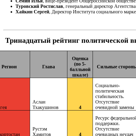
Семин Илья
, вице-президент Общероссийской обществе
Туровский Ростислав
, генеральный директор Агентств
Хайкин Сергей
, Директор Института социального марк
Тринадцатый рейтинг политической в
Оценка
(по 5-
Регион
Глава
Сильные сторон
балльной
шкале)
Социально-
политическая
стабильность.
Аслан
Отсутствие
гея
Тхакушинов
4
очевидной замены
Ресурс федерально
поддержки.
Рустэм
Отсутствие
кортостан
Хамитов
4
очевидных неудач