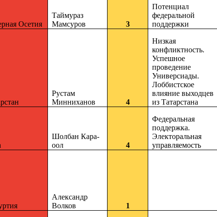
Потенциал
Таймураз
федеральной
ерная Осетия
Мамсуров
3
поддержки
Низкая
конфликтность.
Успешное
проведение
Универсиады.
Лоббистское
Рустам
влияние выходцев
арстан
Минниханов
4
из Татарстана
Федеральная
поддержка.
Шолбан Кара-
Электоральная
а
оол
4
управляемость
Александр
уртия
Волков
1