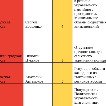
в регионе
управляемого
партийного
пространства.
Минимальные
утская
Сергей
объемы бюджетны
сть
Ерощенко
4
заимствований
Отсутствие
предпосылок для
ининградская
Николай
серьезного
сть
Цуканов
3
укрепления позиц
Репутация области
как одного из
ужская
Анатолий
"витринных"
сть
Артамонов
5
регионов России
Популярность.
Политическая
управляемость.
Благоприятная