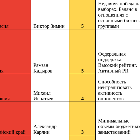
Недавняя победа н
выборах. Баланс в
отношениях с
основными бизнес-
асия
Виктор Зимин
5
группами
Федеральная
поддержка.
Рамзан
Высокий рейтинг.
ня
Кадыров
5
Активный PR
Способность
нейтрализовать
Михаил
активность
ашия
Игнатьев
4
оппонентов
Минимальные
Александр
объемы бюджетны
айский край
Карлин
3
заимствований