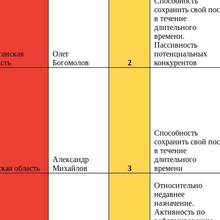
Способность
сохранить свой пос
в течение
длительного
времени.
Пассивность
ганская
Олег
потенциальных
сть
Богомолов
2
конкурентов
Способность
сохранить свой пос
в течение
Александр
длительного
кая область
Михайлов
3
времени
Относительно
недавнее
назначение.
Активность по