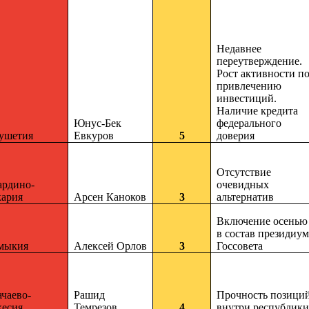
Недавнее
переутверждение.
Рост активности п
привлечению
инвестиций.
Наличие кредита
Юнус-Бек
федерального
ушетия
Евкуров
5
доверия
Отсутствие
ардино-
очевидных
кария
Арсен Каноков
3
альтернатив
Включение осенью
в состав президиум
мыкия
Алексей Орлов
3
Госсовета
чаево-
Рашид
Прочность позици
кесия
Темрезов
4
внутри республики