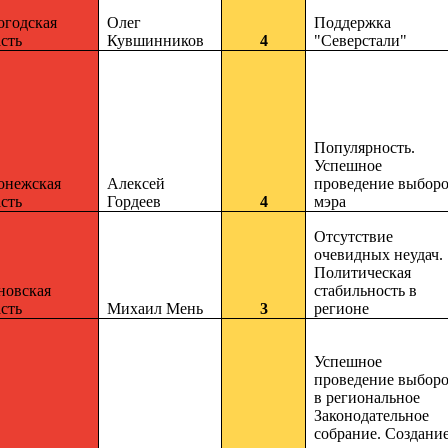
огодская
Олег
Поддержка
сть
Кувшинников
4
"Северстали"
Популярность.
Успешное
онежская
Алексей
проведение выбор
сть
Гордеев
4
мэра
Отсутствие
очевидных неудач.
Политическая
новская
стабильность в
сть
Михаил Мень
3
регионе
Успешное
проведение выбор
в региональное
Законодательное
собрание. Создани