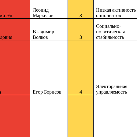
Леонид
Низкая активность
ий Эл
Маркелов
3
оппонентов
Социально-
Владимир
политическая
довия
Волков
3
стабильность
Электоральная
а
Егор Борисов
4
управляемость