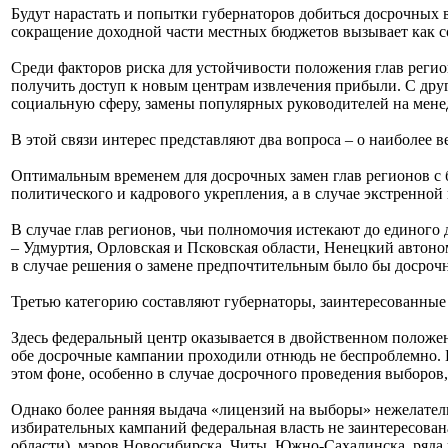
Будут нарастать и попытки губернаторов добиться досрочных 
сокращение доходной части местных бюджетов вызывает как с
Среди факторов риска для устойчивости положения глав реги
получить доступ к новым центрам извлечения прибыли. С дру
социальную сферу, замены популярных руководителей на менед
В этой связи интерес представляют два вопроса – о наиболее
Оптимальным временем для досрочных замен глав регионов с б
политического и кадрового укрепления, а в случае экстренной
В случае глав регионов, чьи полномочия истекают до единого 
– Удмуртия, Орловская и Псковская области, Ненецкий автоно
в случае решения о замене предпочтительным было бы досрочн
Третью категорию составляют губернаторы, заинтересованные в
Здесь федеральный центр оказывается в двойственном положен
обе досрочные кампании проходили отнюдь не беспроблемно. Б
этом фоне, особенно в случае досрочного проведения выборо
Однако более ранняя выдача «лицензий на выборы» нежелатель
избирательных кампаний федеральная власть не заинтересован
области), мэров Новосибирска, Читы, Южно-Сахалинска, ряда 