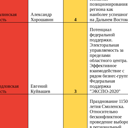
позиционирования
региона как
алинская
Александр
наиболее успешног
сть
Хорошавин
4
на Дальнем Восток
Потенциал
федеральной
поддержки.
Электоральная
управляемость за
пределами
областного центра.
Эффективное
взаимодействие с
рядом бизнес-групп
Федеральная
рдловская
Евгений
поддержка
сть
Куйвашев
3
"ЭКСПО-2020"
Празднование 1150
летия Смоленска.
Относительно
бесконфликтное
проведение выбор
в региональный