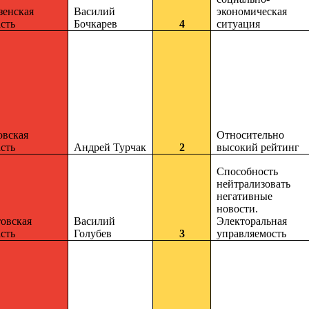
зенская
Василий
экономическая
сть
Бочкарев
4
ситуация
овская
Относительно
сть
Андрей Турчак
2
высокий рейтинг
Способность
нейтрализовать
негативные
новости.
товская
Василий
Электоральная
сть
Голубев
3
управляемость