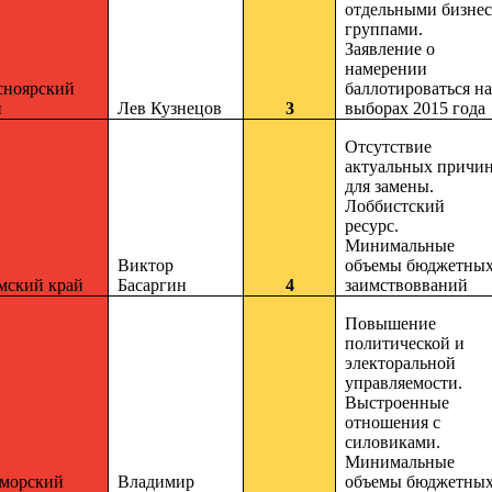
отдельными бизнес
группами.
Заявление о
намерении
сноярский
баллотироваться на
й
Лев Кузнецов
3
выборах 2015 года
Отсутствие
актуальных причи
для замены.
Лоббистский
ресурс.
Минимальные
Виктор
объемы бюджетны
мский край
Басаргин
4
заимствовваний
Повышение
политической и
электоральной
управляемости.
Выстроенные
отношения с
силовиками.
Минимальные
морский
Владимир
объемы бюджетны