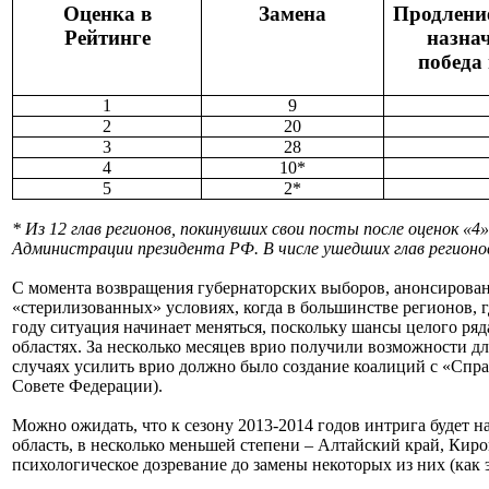
Оценка в
Замена
Продлени
Рейтинге
назнач
победа
1
9
2
20
3
28
4
10*
5
2*
* Из 12 глав регионов, покинувших свои посты после оценок 
Администрации президента РФ. В числе ушедших глав регионо
С момента возвращения губернаторских выборов, анонсированн
«стерилизованных» условиях, когда в большинстве регионов, 
году ситуация начинает меняться, поскольку шансы целого ря
областях. За несколько месяцев врио получили возможности д
случаях усилить врио должно было создание коалиций с «Спра
Совете Федерации).
Можно ожидать, что к сезону 2013-2014 годов интрига будет 
область, в несколько меньшей степени – Алтайский край, Киро
психологическое дозревание до замены некоторых из них (как 