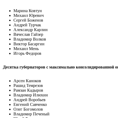
Марина Ковтун
Михаил Юревич
Сергей Боженов
Андрей Турчак
Александр Карлин
Вячеслав Гайзер
Владимир Волков
Виктор Басаргин
Михаил Мень
Игорь Федоров
Десятка губернаторов с максимально консолидированной о
Арсен Каноков
Рашид Темрезов
Рамзан Кадыров
Владимир Илюхин
Андрей Воробьев
Евгений Савченко
Олег Богомолов
Владимир Печеный