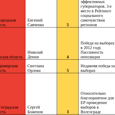
эффективных
губернаторов. 3-е
место в Рейтинге
социального
городская
Евгений
самочувствия
сть
Савченко
5
регионов
Победа на выборах
в 2012 году.
Николай
Пассивность
ская область
Денин
4
оппозиции
димирская
Светлана
Недавняя победа н
сть
Орлова
5
выборах
Относительно
благоприятное для
ЕР проведение
гоградская
Сергей
выборов в
сть
Боженов
3
Волгограде