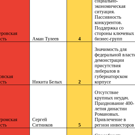
социально-
экономическая
ситуация.
Пассивность
конкурентов.
Поддержка со
еровская
стороны ключевых
сть
Аман Тулеев
4
бизнес-групп
Значимость для
федеральной власт
демонстрации
присутствия
либералов в
овская
губернаторском
сть
Никита Белых
2
корпусе
Отсутствие
крупных неудач.
Празднование 400-
летия династии
Романовых.
тромская
Сергей
Привлечение в
сть
Ситников
5
регион инвесторов