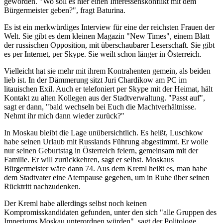
geworden. "Wo soll es hier einen Interessenskonflikt mit dem
Bürgermeister geben?", fragt Baturina.
Es ist ein merkwürdiges Interview für eine der reichsten Frauen der
Welt. Sie gibt es dem kleinen Magazin "New Times", einem Blatt
der russischen Opposition, mit überschaubarer Leserschaft. Sie gibt
es per Internet, per Skype. Sie weilt schon länger in Österreich.
Vielleicht hat sie mehr mit ihrem Kontrahenten gemein, als beiden
lieb ist. In der Dämmerung sitzt Juri Chardikow am PC im
litauischen Exil. Auch er telefoniert per Skype mit der Heimat, hält
Kontakt zu alten Kollegen aus der Stadtverwaltung. "Passt auf",
sagt er dann, "bald wechseln bei Euch die Machtverhältnisse.
Nehmt ihr mich dann wieder zurück?"
In Moskau bleibt die Lage unübersichtlich. Es heißt, Luschkow
habe seinen Urlaub mit Russlands Führung abgestimmt. Er wolle
nur seinen Geburtstag in Österreich feiern, gemeinsam mit der
Familie. Er will zurückkehren, sagt er selbst. Moskaus
Bürgermeister wäre dann 74. Aus dem Kreml heißt es, man habe
dem Stadtvater eine Atempause gegeben, um in Ruhe über seinen
Rücktritt nachzudenken.
Der Kreml habe allerdings selbst noch keinen
Kompromisskandidaten gefunden, unter den sich "alle Gruppen des
Imperiums Moskau unterordnen würden", sagt der Politologe