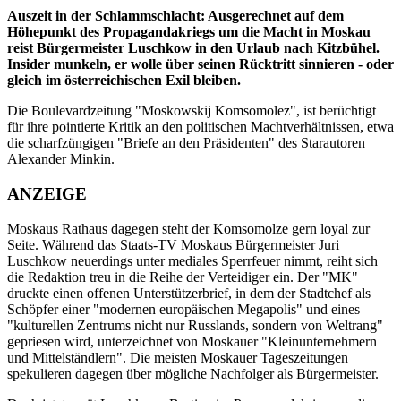
Auszeit in der Schlammschlacht: Ausgerechnet auf dem
Höhepunkt des Propagandakriegs um die Macht in Moskau
reist Bürgermeister Luschkow in den Urlaub nach Kitzbühel.
Insider munkeln, er wolle über seinen Rücktritt sinnieren - oder
gleich im österreichischen Exil bleiben.
Die Boulevardzeitung "Moskowskij Komsomolez", ist berüchtigt
für ihre pointierte Kritik an den politischen Machtverhältnissen, etwa
die scharfzüngigen "Briefe an den Präsidenten" des Starautoren
Alexander Minkin.
ANZEIGE
Moskaus Rathaus dagegen steht der Komsomolze gern loyal zur
Seite. Während das Staats-TV Moskaus Bürgermeister Juri
Luschkow neuerdings unter mediales Sperrfeuer nimmt, reiht sich
die Redaktion treu in die Reihe der Verteidiger ein. Der "MK"
druckte einen offenen Unterstützerbrief, in dem der Stadtchef als
Schöpfer einer "modernen europäischen Megapolis" und eines
"kulturellen Zentrums nicht nur Russlands, sondern von Weltrang"
gepriesen wird, unterzeichnet von Moskauer "Kleinunternehmern
und Mittelständlern". Die meisten Moskauer Tageszeitungen
spekulieren dagegen über mögliche Nachfolger als Bürgermeister.