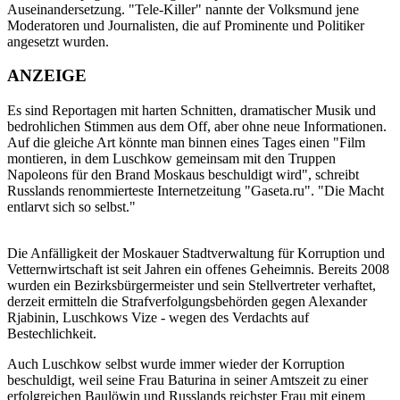
Auseinandersetzung. "Tele-Killer" nannte der Volksmund jene
Moderatoren und Journalisten, die auf Prominente und Politiker
angesetzt wurden.
ANZEIGE
Es sind Reportagen mit harten Schnitten, dramatischer Musik und
bedrohlichen Stimmen aus dem Off, aber ohne neue Informationen.
Auf die gleiche Art könnte man binnen eines Tages einen "Film
montieren, in dem Luschkow gemeinsam mit den Truppen
Napoleons für den Brand Moskaus beschuldigt wird", schreibt
Russlands renommierteste Internetzeitung "Gaseta.ru". "Die Macht
entlarvt sich so selbst."
Die Anfälligkeit der Moskauer Stadtverwaltung für Korruption und
Vetternwirtschaft ist seit Jahren ein offenes Geheimnis. Bereits 2008
wurden ein Bezirksbürgermeister und sein Stellvertreter verhaftet,
derzeit ermitteln die Strafverfolgungsbehörden gegen Alexander
Rjabinin, Luschkows Vize - wegen des Verdachts auf
Bestechlichkeit.
Auch Luschkow selbst wurde immer wieder der Korruption
beschuldigt, weil seine Frau Baturina in seiner Amtszeit zu einer
erfolgreichen Baulöwin und Russlands reichster Frau mit einem