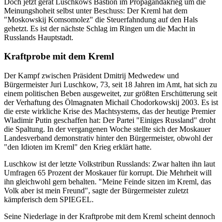
Doch jetzt gerät Luschkows Bastion im Propagandakrieg um die
Meinungshoheit selbst unter Beschuss: Der Kreml hat dem
"Moskowskij Komsomolez" die Steuerfahndung auf den Hals
gehetzt. Es ist der nächste Schlag im Ringen um die Macht in
Russlands Hauptstadt.
Kraftprobe mit dem Kreml
Der Kampf zwischen Präsident Dmitrij Medwedew und
Bürgermeister Juri Luschkow, 73, seit 18 Jahren im Amt, hat sich zu
einem politischen Beben ausgeweitet, zur größten Erschütterung seit
der Verhaftung des Ölmagnaten Michail Chodorkowskij 2003. Es ist
die erste wirkliche Krise des Machtsystems, das der heutige Premier
Wladimir Putin geschaffen hat: Der Partei "Einiges Russland" droht
die Spaltung. In der vergangenen Woche stellte sich der Moskauer
Landesverband demonstrativ hinter den Bürgermeister, obwohl der
"den Idioten im Kreml" den Krieg erklärt hatte.
Luschkow ist der letzte Volkstribun Russlands: Zwar halten ihn laut
Umfragen 65 Prozent der Moskauer für korrupt. Die Mehrheit will
ihn gleichwohl gern behalten. "Meine Feinde sitzen im Kreml, das
Volk aber ist mein Freund", sagte der Bürgermeister zuletzt
kämpferisch dem SPIEGEL.
Seine Niederlage in der Kraftprobe mit dem Kreml scheint dennoch