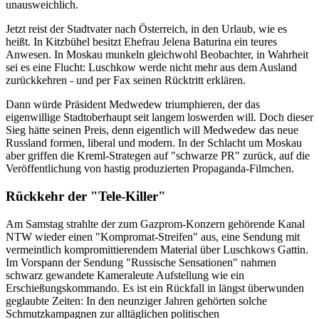
unausweichlich.
Jetzt reist der Stadtvater nach Österreich, in den Urlaub, wie es
heißt. In Kitzbühel besitzt Ehefrau Jelena Baturina ein teures
Anwesen. In Moskau munkeln gleichwohl Beobachter, in Wahrheit
sei es eine Flucht: Luschkow werde nicht mehr aus dem Ausland
zurückkehren - und per Fax seinen Rücktritt erklären.
Dann würde Präsident Medwedew triumphieren, der das
eigenwillige Stadtoberhaupt seit langem loswerden will. Doch dieser
Sieg hätte seinen Preis, denn eigentlich will Medwedew das neue
Russland formen, liberal und modern. In der Schlacht um Moskau
aber griffen die Kreml-Strategen auf "schwarze PR" zurück, auf die
Veröffentlichung von hastig produzierten Propaganda-Filmchen.
Rückkehr der "Tele-Killer"
Am Samstag strahlte der zum Gazprom-Konzern gehörende Kanal
NTW wieder einen "Kompromat-Streifen" aus, eine Sendung mit
vermeintlich kompromittierendem Material über Luschkows Gattin.
Im Vorspann der Sendung "Russische Sensationen" nahmen
schwarz gewandete Kameraleute Aufstellung wie ein
Erschießungskommando. Es ist ein Rückfall in längst überwunden
geglaubte Zeiten: In den neunziger Jahren gehörten solche
Schmutzkampagnen zur alltäglichen politischen