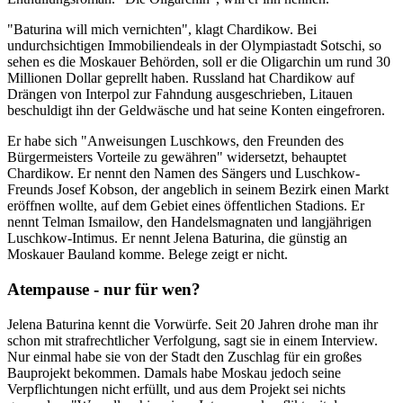
"Baturina will mich vernichten", klagt Chardikow. Bei
undurchsichtigen Immobiliendeals in der Olympiastadt Sotschi, so
sehen es die Moskauer Behörden, soll er die Oligarchin um rund 30
Millionen Dollar geprellt haben. Russland hat Chardikow auf
Drängen von Interpol zur Fahndung ausgeschrieben, Litauen
beschuldigt ihn der Geldwäsche und hat seine Konten eingefroren.
Er habe sich "Anweisungen Luschkows, den Freunden des
Bürgermeisters Vorteile zu gewähren" widersetzt, behauptet
Chardikow. Er nennt den Namen des Sängers und Luschkow-
Freunds Josef Kobson, der angeblich in seinem Bezirk einen Markt
eröffnen wollte, auf dem Gebiet eines öffentlichen Stadions. Er
nennt Telman Ismailow, den Handelsmagnaten und langjährigen
Luschkow-Intimus. Er nennt Jelena Baturina, die günstig an
Moskauer Bauland komme. Belege zeigt er nicht.
Atempause - nur für wen?
Jelena Baturina kennt die Vorwürfe. Seit 20 Jahren drohe man ihr
schon mit strafrechtlicher Verfolgung, sagt sie in einem Interview.
Nur einmal habe sie von der Stadt den Zuschlag für ein großes
Bauprojekt bekommen. Damals habe Moskau jedoch seine
Verpflichtungen nicht erfüllt, und aus dem Projekt sei nichts