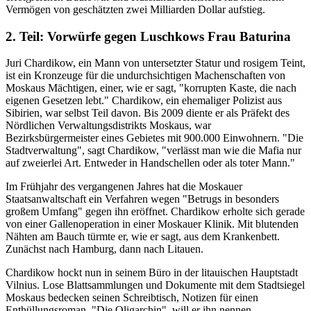
Vermögen von geschätzten zwei Milliarden Dollar aufstieg.
2. Teil: Vorwürfe gegen Luschkows Frau Baturina
Juri Chardikow, ein Mann von untersetzter Statur und rosigem Teint,
ist ein Kronzeuge für die undurchsichtigen Machenschaften von
Moskaus Mächtigen, einer, wie er sagt, "korrupten Kaste, die nach
eigenen Gesetzen lebt." Chardikow, ein ehemaliger Polizist aus
Sibirien, war selbst Teil davon. Bis 2009 diente er als Präfekt des
Nördlichen Verwaltungsdistrikts Moskaus, war
Bezirksbürgermeister eines Gebietes mit 900.000 Einwohnern. "Die
Stadtverwaltung", sagt Chardikow, "verlässt man wie die Mafia nur
auf zweierlei Art. Entweder in Handschellen oder als toter Mann."
Im Frühjahr des vergangenen Jahres hat die Moskauer
Staatsanwaltschaft ein Verfahren wegen "Betrugs in besonders
großem Umfang" gegen ihn eröffnet. Chardikow erholte sich gerade
von einer Gallenoperation in einer Moskauer Klinik. Mit blutenden
Nähten am Bauch türmte er, wie er sagt, aus dem Krankenbett.
Zunächst nach Hamburg, dann nach Litauen.
Chardikow hockt nun in seinem Büro in der litauischen Hauptstadt
Vilnius. Lose Blattsammlungen und Dokumente mit dem Stadtsiegel
Moskaus bedecken seinen Schreibtisch, Notizen für einen
Enthüllungsroman. "Die Oligarchin", will er ihn nennen.