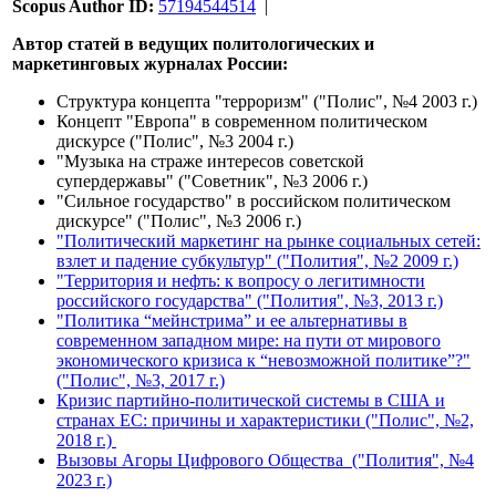
Scopus Author ID:
57194544514
|
Автор статей в ведущих политологических и
маркетинговых журналах России:
Структура концепта "терроризм" ("Полис", №4 2003 г.)
Концепт "Европа" в современном политическом
дискурсе ("Полис", №3 2004 г.)
"Музыка на страже интересов советской
супердержавы" ("Советник", №3 2006 г.)
"Сильное государство" в российском политическом
дискурсе" ("Полис", №3 2006 г.)
"Политический маркетинг на рынке социальных сетей:
взлет и падение субкультур" ("Полития", №2 2009 г.)
"Территория и нефть: к вопросу о легитимности
российского государства" ("Полития", №3, 2013 г.)
"Политика “мейнстрима” и ее альтернативы в
современном западном мире: на пути от мирового
экономического кризиса к “невозможной политике”?"
("Полис", №3, 2017 г.)
Кризис партийно-политической системы в США и
странах ЕС: причины и характеристики ("Полис", №2,
2018 г.)
Вызовы Агоры Цифрового Общества ("Полития", №4
2023 г.)