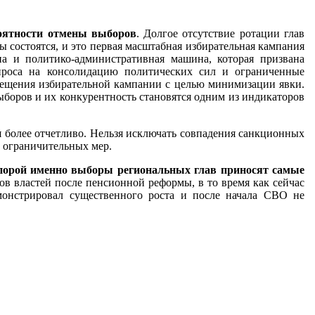
роятности отмены выборов
. Долгое отсутствие ротации глав
 состоятся, и это первая масштабная избирательная кампания
на и политико-административная машина, которая призвана
проса на консолидацию политических сил и ограниченные
вещения избирательной кампании с целью минимизации явки.
боров и их конкурентность становятся одним из индикаторов
я более отчетливо. Нельзя исключать совпадения санкционных
д ограничительных мер.
 порой именно выборы региональных глав приносят самые
ов властей после пенсионной реформы, в то время как сейчас
монстрировал существенного роста и после начала СВО не