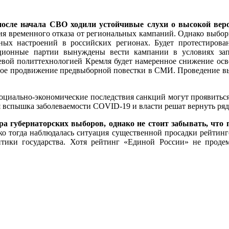
 после начала СВО ходили устойчивые слухи о высокой ве
я временного отказа от региональных кампаний. Однако выборы
ных настроений в российских регионах. Будет протестирова
зиционные партии вынуждены вести кампании в условиях за
евой политтехнологией Кремля будет намеренное снижение ос
ное продвижение предвыборной повестки в СМИ. Проведение вы
социально-экономические последствия санкций могут проявитьс
я вспышка заболеваемости COVID-19 и власти решат вернуть ря
а губернаторских выборов, однако не стоит забывать, что
ко тогда наблюдалась ситуация существенной просадки рейтинг
тики государства. Хотя рейтинг «Единой России» не проде