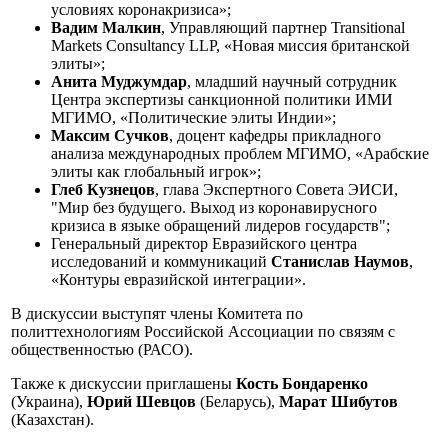
условиях коронакризиса»;
Вадим Малкин
, Управляющий партнер Transitional
Markets Consultancy LLP, «Новая миссия британской
элиты»;
Анита Муджумдар
, младший научный сотрудник
Центра экспертизы санкционной политики ИМИ
МГИМО, «Политические элиты Индии»;
Максим Сучков
, доцент кафедры прикладного
анализа международных проблем МГИМО, «Арабские
элиты как глобальный игрок»;
Глеб Кузнецов
, глава Экспертного Совета ЭИСИ,
"Мир без будущего. Выход из коронавирусного
кризиса в языке обращений лидеров государств";
Генеральный директор Евразийского центра
исследований и коммуникаций
Станислав Наумов
,
«Контуры евразийской интеграции».
В дискуссии выступят члены Комитета по
политтехнологиям Российской Ассоциации по связям с
общественностью (РАСО).
Также к дискуссии приглашены
Кость Бондаренко
(Украина),
Юрий Шевцов
(Беларусь),
Марат Шибутов
(Казахстан).