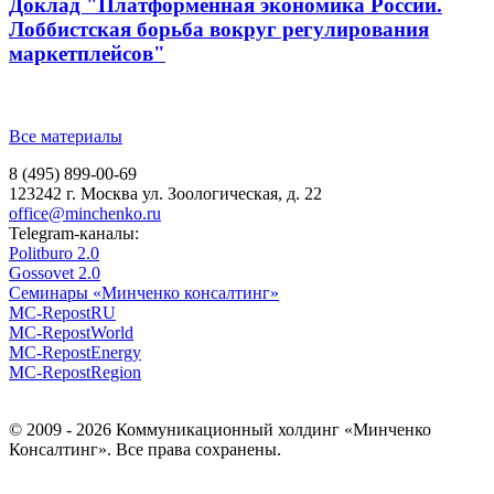
Доклад "Платформенная экономика России.
Лоббистская борьба вокруг регулирования
маркетплейсов"
Все материалы
8 (495) 899-00-69
123242 г. Москва ул. Зоологическая, д. 22
office@minchenko.ru
Telegram-каналы:
Politburo 2.0
Gossovet 2.0
Семинары «Минченко консалтинг»
MC-RepostRU
MC-RepostWorld
MC-RepostEnergy
MC-RepostRegion
© 2009 - 2026 Коммуникационный холдинг «Минченко
Консалтинг». Все права сохранены.