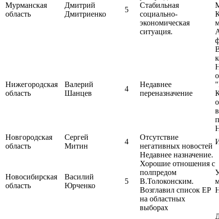
Мурманская
Дмитрий
Стабильная
5
область
Дмитриенко
социально-
экономическая
ситуация.
Нижегородская
Валерий
Недавнее
"
4
область
Шанцев
переназначение
К
о
в
п
Новгородская
Сергей
Отсутствие
4
И
область
Митин
негативных новостей
Недавнее назначение.
Хорошие отношения с
полпредом
У
Новосибирская
Василий
5
В.Толоконским.
область
Юрченко
Возглавил список ЕР
на областных
выборах