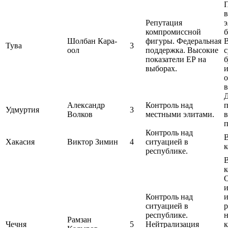
в
Репутация
э
компромиссной
Шолбан Кара-
фигуры. Федеральная
Тува
3
оол
поддержка. Высокие
с
показатели ЕР на
б
выборах.
о
Александр
Контроль над
п
Удмуртия
3
Волков
местными элитами.
в
п
Контроль над
Хакасия
Виктор Зимин
4
ситуацией в
республике.
к
и
Контроль над
ситуацией в
р
республике.
н
Рамзан
Чечня
5
Нейтрализация
к