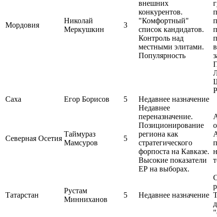
внешних
конкурентов.
Николай
"Комфортный"
п
Мордовия
3
Меркушкин
список кандидатов.
п
Контроль над
п
местными элитами.
Популярность
з
Л
Саха
Егор Борисов
5
Недавнее назначение
Недавнее
переназначение.
Позиционирование
о
Таймураз
региона как
А
Северная Осетия
5
Мамсуров
стратегического
форпоста на Кавказе.
н
Высокие показатели
т
ЕР на выборах.
Рустам
Татарстан
5
Недавнее назначение
Т
Минниханов
д