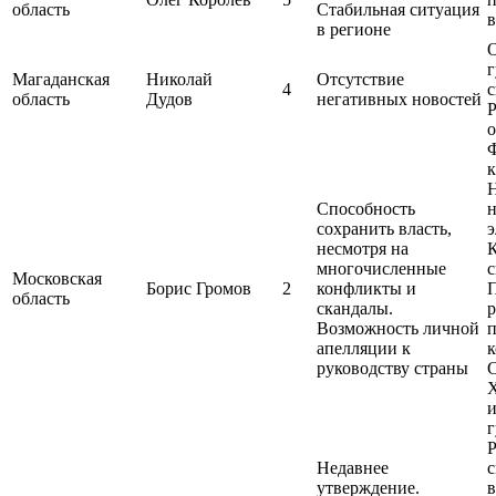
область
Стабильная ситуация
в
в регионе
О
г
Магаданская
Николай
Отсутствие
4
с
область
Дудов
негативных новостей
Р
о
к
Н
Способность
сохранить власть,
э
несмотря на
многочисленные
с
Московская
Борис Громов
2
конфликты и
П
область
скандалы.
р
Возможность личной
апелляции к
к
руководству страны
С
Х
и
г
Р
Недавнее
с
утверждение.
в