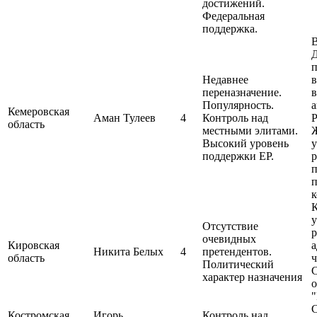
достижений.
Федеральная
поддержка.
В
п
Недавнее
в
переназначение.
в
Популярность.
а
Кемеровская
Аман Тулеев
4
Контроль над
Р
область
местными элитами.
Ж
Высокий уровень
у
поддержки ЕР.
р
п
к
К
у
Отсутствие
р
очевидных
Кировская
а
Никита Белых
4
претендентов.
область
ч
Политический
характер назначения
о
"
Костромская
Игорь
Контроль над