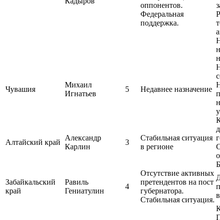
Кадыров
оппонентов.
Федеральная
Р
поддержка.
т
а
н
н
с
Михаил
Чувашия
5
Недавнее назначение
Игнатьев
п
н
у
д
Александр
Стабильная ситуация
г
Алтайский край
3
Карлин
в регионе
С
о
Отсутствие активных
Забайкальский
Равиль
претендентов на пост
4
п
край
Гениатулин
губернатора.
в
Стабильная ситуация.
К
П