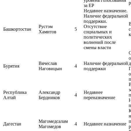
уровень голосования
р
за ЕР
Недавнее назначение.
Наличие федеральной
поддержки.
Рустэм
Отсутствие
Башкортостан
5
с
Хамитов
социальных и
политических
волнений после
смены власти
О
Вячеслав
Наличие федеральной
д
Бурятия
4
Наговицын
поддержки
о
з
Республика
Александр
Недавнее
4
п
Алтай
Бердников
переназначение
п
н
Магомедсалам
п
Дагестан
4
Недавнее назначение
Магомедов
р