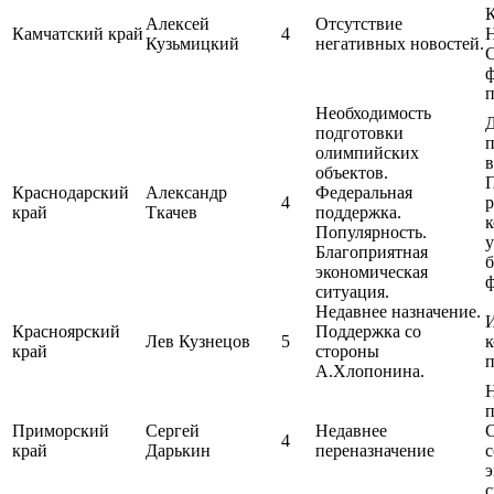
К
Алексей
Отсутствие
Камчатский край
4
Н
Кузьмицкий
негативных новостей.
ф
п
Необходимость
подготовки
п
олимпийских
в
объектов.
П
Краснодарский
Александр
Федеральная
4
р
край
Ткачев
поддержка.
к
Популярность.
у
Благоприятная
экономическая
ситуация.
Недавнее назначение.
Красноярский
Поддержка со
Лев Кузнецов
5
к
край
стороны
А.Хлопонина.
п
Приморский
Сергей
Недавнее
4
край
Дарькин
переназначение
с
э
с