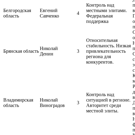
Контроль над
п
Белгородская
Евгений
местными элитами.
в
4
область
Савченко
Федеральная
поддержка
о
О
о
Относительная
стабильность. Низкая
Николай
п
Брянская область
3
привлекательность
Денин
региона для
с
конкурентов.
э
с
К
Р
д
Контроль над
в
Владимирская
Николай
ситуацией в регионе.
3
область
Виноградов
Авторитет среди
п
местной элиты.
в
ф
п