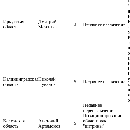
к
"
н
И
Иркутская
Дмитрий
3
Недавнее назначение
область
Мезенцев
а
м
э
н
о
в
Г
Н
Калининградская
Николай
5
Недавнее назначение
область
Цуканов
п
ж
Недавнее
переназначение.
Позиционирование
Калужская
Анатолий
области как
5
область
Артамонов
"витрины"