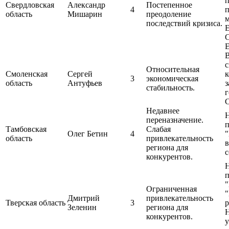
п
Свердловская
Александр
Постепенное
4
п
область
Мишарин
преодоление
последствий кризиса.
Е
С
Е
с
Относительная
Смоленская
Сергей
к
3
экономическая
область
Антуфьев
з
стабильность.
г
С
Недавнее
переназначение.
п
Тамбовская
Слабая
Олег Бетин
4
область
привлекательность
в
региона для
с
конкурентов.
п
Ограниченная
"
Дмитрий
привлекательность
Тверская область
3
р
Зеленин
региона для
конкурентов.
у