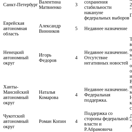
Валентина
сохранения
Санкт-Петербург
3
2
Матвиенко
стабильности
"
накануне
П
федеральных выборов
Еврейская
Александр
автономная
5
Недавнее назначение
Винников
область
Т
Ненецкий
Недавнее назначение.
Игорь
м
автономный
4
Отсутствие
Федоров
"
округ
негативных новостей
о
и
Ханты-
п
Недавнее назначение.
Мансийский
Наталья
м
4
Федеральная
автономный
Комарова
Н
поддержка.
округ
к
с
Поддержка со
Чукотский
Д
стороны федеральной
автономный
Роман Копин
4
"
власти и
округ
Р.Абрамовича