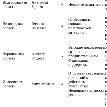
Волгоградская
Анатолий
4
Недавнее назначение
область
Бровко
п
Стабильность
в
Вологодская
Вячеслав
социально-
4
э
область
Позгалев
политической
с
ситуации
р
м
У
Высокие показатели в
сравнении с
Воронежская
Алексей
5
предшествеником.
область
Гордеев
Федеральная
у
поддержка.
к
Отсутствие серьезных
претензий к
к
Ивановская
действиям
Михаил Мень
4
область
губернатора.
Непривлекательность
региона
Н