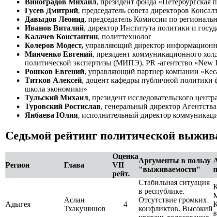
Виноградов Михаил
, президент фонда «Петербургская 
Гусев Дмитрий
, председатель совета директоров Конса
Давыдов Леонид
, председатель Комиссии по регионал
Иванов Виталий
, директор Института политики и госуд
Калачев Константин
, политтехнолог
Колеров Модест,
управляющий директор информацион
Минченко Евгений
, президент коммуникационного холд
политической экспертизы (МИПЭ), PR -агентство «New Im
Рошков Евгений
, управляющий партнер компании «Кес
Титков Алексей
, доцент кафедры публичной политики 
школа экономики»
Тульский Михаил
, президент исследовательского цент
Туровский Ростислав
, генеральный директор Агентств
Янбаева Юлия
, исполнительный директор коммуникаци
Седьмой рейтинг политической выжива
Оценка
Аргументы в пользу
Регион
Глава
VII
"выживаемости"
рейт.
Стабильная ситуация
К
в республике.
М
Аслан
Отсутствие громких
Адыгея
4
Тхакушинов
конфликтов. Высокий