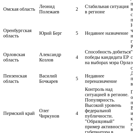
п
Леонид
Стабильная ситуация
Омская область
2
в
Полежаев
в регионе
п
Н
Оренбургская
ч
Юрий Берг
5
Недавнее назначение
область
н
г
Р
Способность добиться
"
Орловская
Александр
4
победы кандидата ЕР
с
область
Козлов
на выборах мэра Орла
э
с
Пензенская
Василий
Недавнее
5
п
область
Бочкарев
переназначение
в
Контроль над
ситуацией в регионе.
о
Популярность.
Высокий уровень
Олег
федеральной
Пермский край
4
Чиркунов
публичности.
"Образцовый"
г
пример активности
в
губернатора в