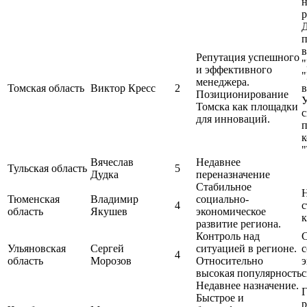
н
р
п
в
Репутация успешного
и эффективного
"
менеджера.
Томская область
Виктор Кресс
2
в
Позиционирование
У
Томска как площадки
с
для инноваций.
к
"
Вячеслав
Недавнее
Тульская область
5
Дудка
переназначение
Стабильное
Н
Тюменская
Владимир
социально-
4
с
область
Якушев
экономическое
к
развитие региона.
Контроль над
Ульяновская
Сергей
ситуацией в регионе.
с
4
область
Морозов
Относительно
э
высокая популярность
с
Недавнее назначение.
Г
Быстрое и
р