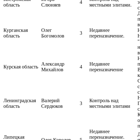
4
э
область
Слюняев
местными элитами.
с
п
в
Курганская
Олег
Недавнее
Н
3
область
Богомолов
переназначение.
Н
"
н
Александр
Недавнее
п
Курская область
4
Михайлов
переназначение
с
с
Н
Ленинградская
Валерий
Контроль над
3
область
Сердюков
местными элитами
с
о
Недавнее
Липецкая
переназначение.
Олег Королев
5
п