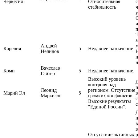
Черкесия
Относительная
с
стабильность
ч
у
и
п
а
Андрей
м
Карелия
5
Недавнее назначение
Нелидов
н
Вячеслав
Коми
5
Недавнее назначение.
Гайзер
Высокий уровень
контроля над
п
Леонид
регионом. Отсутствие
Марий Эл
5
в
Маркелов
громких конфликтов.
с
Высокие результаты
с
"Единой России".
п
в
в
Отсутствие активных
р