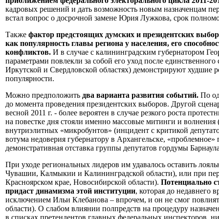
приближением федерального электорального цикла 2011-201
кадровых решений и дать возможность новым назначенцам пер
встал вопрос о досрочной замене Юрия Лужкова, срок полномоч
Также
фактор предстоящих думских и президентских выбор
как популярность главы региона у населения, его способно
конфликтов.
И в случае с калининградским губернатором Гео
параметрами повлекли за собой его уход после единственного 
Иркутской и Свердловской областях) демонстрируют худшие р
популярности.
Можно предположить
два варианта развития событий.
По од
до момента проведения президентских выборов. Другой сцена
весной 2011 г. - более вероятен в случае резкого роста протес
на повестке дня стояли именно массовые митинги и волнения 
внутриэлитных «микробунтов» (инцидент с критикой депутат
вотума недоверия губернатору в Архангельске, «проблемное» 
демонстративная отставка группы депутатов гордумы Барнаула
При уходе региональных лидеров им удавалось оставить лояль
Чувашии, Калмыкии и Калининградской области), или при пер
Красноярском крае, Новосибирской области).
Потенциально ст
придаст динамизма этой институции
, которая до недавнего 
исключением Ильи Клебанова – впрочем, и он не смог повлия
области). О слабом влиянии полпредств на процедуру назначен
в списках претендентов главных федеральных инспекторов, ни