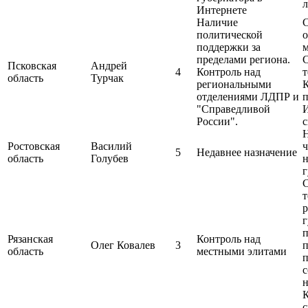
Интернете
Наличие
политической
поддержки за
м
пределами региона.
С
Псковская
Андрей
4
Контроль над
т
область
Турчак
региональными
К
отделениями ЛДПР и
"Справедливой
И
России".
с
Н
Ростовская
Василий
ч
5
Недавнее назначение
область
Голубев
н
г
С
т
р
Рязанская
Контроль над
Олег Ковалев
3
п
область
местными элитами
п
с
н
с