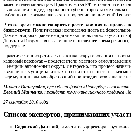
заместителей министров Правительства РФ, ни один из них та
выдвижении кандидатур на пост губернаторов также нельзя на
публично высказывавшегося за продление полномочий Георгия 
В то же время
можно говорить о росте влияния на процесс 
бизнес-групп.
Политическая неопределенность на федеральном
Даже «Газпром», ранее не принимавший активного участия в ф
Депутаты Госдумы, возглавившие в последнее время регионы,
поддержке.
Практически прекратилась практика рекрутирования на посты 
кадровый резервуар – представители местного самоуправления
Ненецкий автономный округ). Интересно, что процесс назнач
введению в муниципалитетах по всей стране поста назначемо
ряде муниципальных образований происходит возвращение к в
Михаил Виноградов
, президент фонда «Петербургская полит
Евгений Минченко
, президент коммуникационного холдинга «
27 сентября 2010 года
Список экспертов, принимавших участи
Бадовский Дмитрий
, заместитель директора Научно-ис