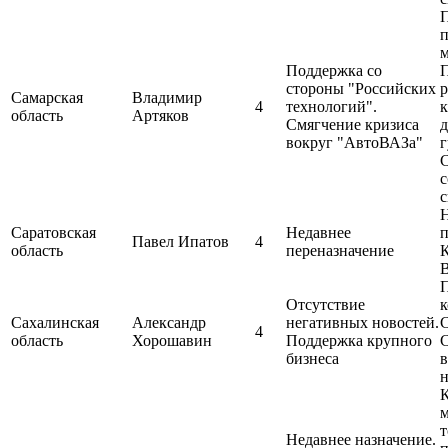
м
Поддержка со
стороны "Российских
р
Самарская
Владимир
4
технологий".
область
Артяков
Смягчение кризиса
вокруг "АвтоВАЗа"
г
с
с
Саратовская
Недавнее
п
Павел Ипатов
4
область
переназначение
К
Отсутствие
к
Сахалинская
Александр
негативных новостей.
С
4
область
Хорошавин
Поддержка крупного
бизнеса
м
т
Недавнее назначение.