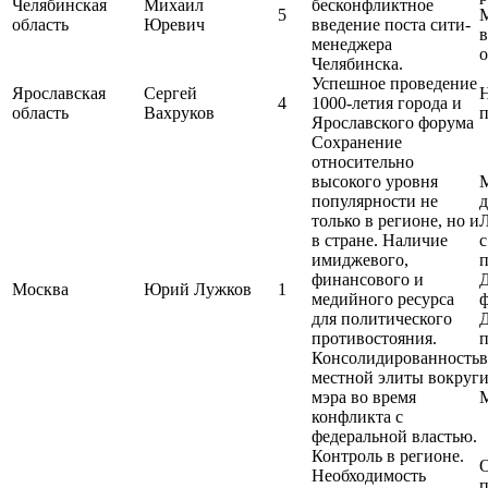
Челябинская
Михаил
бесконфликтное
5
М
область
Юревич
введение поста сити-
в
менеджера
о
Челябинска.
Успешное проведение
Ярославская
Сергей
Н
4
1000-летия города и
область
Вахруков
п
Ярославского форума
Сохранение
относительно
высокого уровня
популярности не
только в регионе, но и
в стране. Наличие
имиджевого,
п
финансового и
Москва
Юрий Лужков
1
медийного ресурса
ф
для политического
противостояния.
п
Консолидированность
в
местной элиты вокруг
и
мэра во время
конфликта с
федеральной властью.
Контроль в регионе.
О
Необходимость