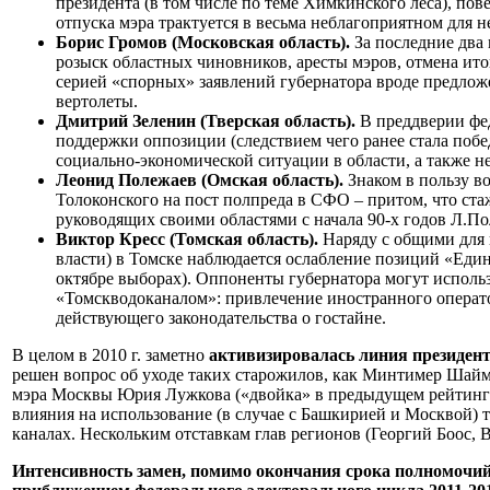
президента (в том числе по теме Химкинского леса), пов
отпуска мэра трактуется в весьма неблагоприятном для н
Борис Громов (Московская область).
За последние два
розыск областных чиновников, аресты мэров, отмена ит
серией «спорных» заявлений губернатора вроде предлож
вертолеты.
Дмитрий Зеленин (Тверская область).
В преддверии фе
поддержки оппозиции (следствием чего ранее стала побе
социально-экономической ситуации в области, а также
Леонид Полежаев (Омская область).
Знаком в пользу в
Толоконского на пост полпреда в СФО – притом, что ста
руководящих своими областями с начала 90-х годов Л.По
Виктор Кресс (Томская область).
Наряду с общими для 
власти) в Томске наблюдается ослабление позиций «Еди
октябре выборах). Оппоненты губернатора могут исполь
«Томскводоканалом»: привлечение иностранного оператор
действующего законодательства о гостайне.
В целом в 2010 г. заметно
активизировалась линия президент
решен вопрос об уходе таких старожилов, как Минтимер Шайм
мэра Москвы Юрия Лужкова («двойка» в предыдущем рейтинге
влияния на использование (в случае с Башкирией и Москвой) 
каналах. Нескольким отставкам глав регионов (Георгий Боос,
Интенсивность замен, помимо окончания срока полномочий з