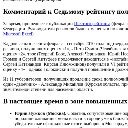
Комментарий к Седьмому рейтингу пол
За время, прошедшее с публикации
Шестого рейтинга
(февраль
Федерации. Руководители регионов были заменены в половине 
Microsoft Excel
).
Кадровые назначения февраля – сентября 2010 года подтверди
региона, получивших оценку «1», - Петр Сумин (Челябинская 
оценку «2», трое (Георгий Боос, Алексей Чернышев, Юрий Нее
Громов и Сергей Антуфьев продолжают находиться в «нестаби
Сергей Катанандов, Кирсан Илюмжинов) получили в VI рейти
оценку «4» - однако Толоконский получил повышение в долж
Из 11 губернаторов, получивших продление срока полномочий, 1
один «двоечник» - Александр Михайлов (Курская область), при
значительной степени для населения области.
В настоящее время в зоне повышенных
Юрий Лужков (Москва).
События, сопутствовавшие бор
породили ожидания смены власти в городе уже в ближа
убедительные официальные итоги выборов в Мосгордум