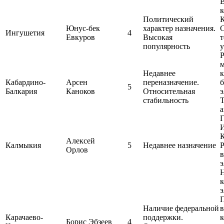
Политический
К
Юнус-бек
характер назначения.
Ингушетия
4
Евкуров
Высокая
т
популярность
у
Р
Недавнее
к
Кабардино-
Арсен
переназначение.
5
Балкария
Каноков
Относительная
э
стабильность
Т
а
Алексей
Калмыкия
5
Недавнее назначение
Р
Орлов
в
Н
к
э
Наличие федеральной
Карачаево-
поддержки.
Борис Эбзеев
4