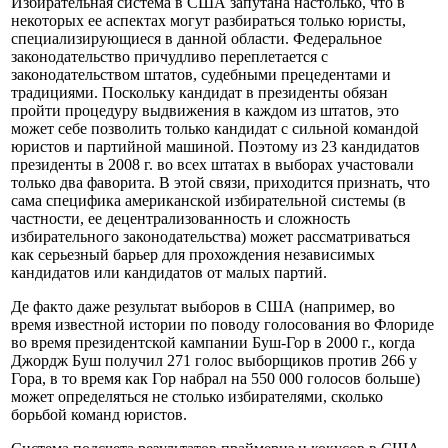
Избирательная система в США запутана настолько, что в
некоторых ее аспектах могут разбираться только юристы,
специализирующиеся в данной области. Федеральное
законодательство причудливо переплетается с
законодательством штатов, судебными прецедентами и
традициями. Поскольку кандидат в президенты обязан
пройти процедуру выдвижения в каждом из штатов, это
может себе позволить только кандидат с сильной командой
юристов и партийной машиной. Поэтому из 23 кандидатов
президенты в 2008 г. во всех штатах в выборах участовали
только два фаворита. В этой связи, приходится признать, что
сама специфика американской избирательной системы (в
частности, ее децентрализованность и сложность
избирательного законодательства) может рассматриваться
как серьезный барьер для прохождения независимых
кандидатов или кандидатов от малых партий.
Де факто даже результат выборов в США (например, во
время известной истории по поводу голосования во Флориде
во время президентской кампании Буш-Гор в 2000 г., когда
Джордж Буш получил 271 голос выборщиков против 266 у
Гора, в то время как Гор набрал на 550 000 голосов больше)
может определяться не столько избирателями, сколько
борьбой команд юристов.