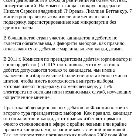
своей деятельности в обход ограничений на объем частных
пожертвований. На момент скандала вокруг поддержки
Николя Саркози владелицей Л’Ореаль, Лиллиан Беттанкур, 7
министров правительства имели движения в свою
поддержку, зарегистрированные как микропартии без
единого члена.
В большинстве стран участие кандидатов в дебатах не
является обязательным, а фавориты выборов, как правило,
отказываются от дебатов с маргинальными кандидатами.
В 2011 г. Комиссия по президентским дебатам (организатор и
спонсор дебатов) в США постановила, что к участию в
дебатах допускаются только те кандидаты, чьи имена
включены в избирательные бюллетени достаточного числа
штатов, чтобы иметь возможность выиграть выборы,
которые имеют поддержку, по меньшей мере, у 15%
электората по оценкам пяти независимых служб, изучающих
общественное мнение.
Практика общенациональных дебатов во Франции касается
второго тура президентских выборов. Как правило, кандидат
от социалистов и кандидат от правых избегают прямого
очного столкновения в эфире с крайне левыми или крайне
правыми кандидатами, ограничиваясь заочной полемикой.
Так, во втором туре президентских выборов 2002 года Жак