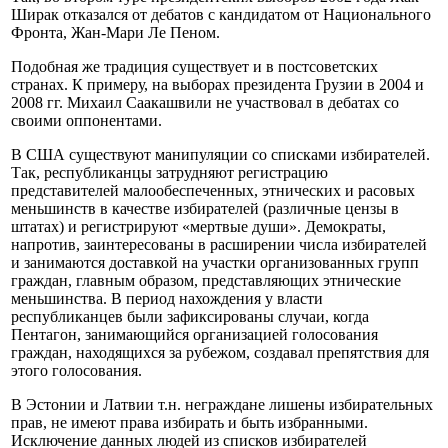
Ширак отказался от дебатов с кандидатом от Национального
Фронта, Жан-Мари Ле Пеном.
Подобная же традиция существует и в постсоветских
странах. К примеру, на выборах президента Грузии в 2004 и
2008 гг. Михаил Саакашвили не участвовал в дебатах со
своими оппонентами.
В США существуют манипуляции со списками избирателей.
Так, республиканцы затрудняют регистрацию
представителей малообеспеченных, этнических и расовых
меньшинств в качестве избирателей (различные цензы в
штатах) и регистрируют «мертвые души». Демократы,
напротив, заинтересованы в расширении числа избирателей
и занимаются доставкой на участки организованных групп
граждан, главным образом, представляющих этнические
меньшинства. В период нахождения у власти
республиканцев были зафиксированы случаи, когда
Пентагон, занимающийся организацией голосования
граждан, находящихся за рубежом, создавал препятствия для
этого голосования.
В Эстонии и Латвии т.н. неграждане лишены избирательных
прав, не имеют права избирать и быть избранными.
Исключение данных людей из списков избирателей