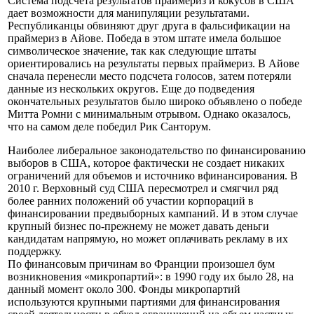
Система подсчета результатов праймериз и кокусов в США
дает возможности для манипуляции результатами.
Республиканцы обвиняют друг друга в фальсификации на
праймериз в Айове. Победа в этом штате имела большое
символическое значение, так как следующие штаты
ориентировались на результаты первых праймериз. В Айове
сначала перенесли место подсчета голосов, затем потеряли
данные из нескольких округов. Еще до подведения
окончательных результатов было широко объявлено о победе
Митта Ромни с минимальным отрывом. Однако оказалось,
что на самом деле победил Рик Санторум.
Наиболее либеральное законодательство по финансированию
выборов в США, которое фактически не создает никаких
ограничений для объемов и источнико вфинансирования. В
2010 г. Верховный суд США пересмотрел и смягчил ряд
более ранних положений об участии корпораций в
финансировании предвыборных кампаний. И в этом случае
крупный бизнес по-прежнему не может давать деньги
кандидатам напрямую, но может оплачивать рекламу в их
поддержку.
По финансовым причинам во Франции произошел бум
возникновения «микропартий»: в 1990 году их было 28, на
данный момент около 300. Фонды микропартий
используются крупными партиями для финансирования