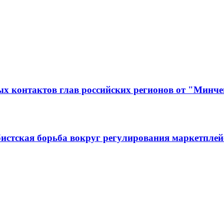
 контактов глав российских регионов от "Минчен
истская борьба вокруг регулирования маркетплей