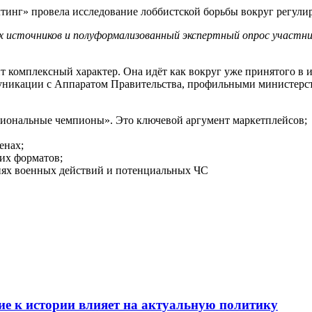
лтинг» провела исследование лоббистской борьбы вокруг регули
х источников и полуформализованный экспертный опрос участни
т комплексный характер. Она идёт как вокруг уже принятого в
ммуникации с Аппаратом Правительства, профильными министер
циональные чемпионы». Это ключевой аргумент маркетплейсов;
енах;
их форматов;
виях военных действий и потенциальных ЧС
е к истории влияет на актуальную политику