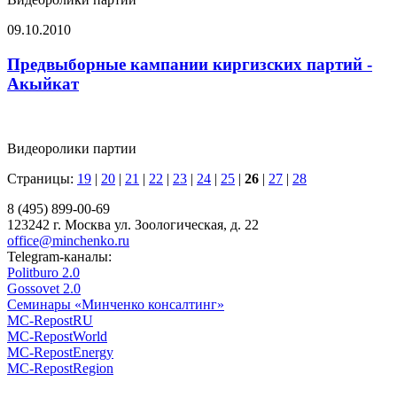
09.10.2010
Предвыборные кампании киргизских партий -
Акыйкат
Видеоролики партии
Страницы:
19
|
20
|
21
|
22
|
23
|
24
|
25
|
26
|
27
|
28
8 (495) 899-00-69
123242 г. Москва ул. Зоологическая, д. 22
office@minchenko.ru
Telegram-каналы:
Politburo 2.0
Gossovet 2.0
Семинары «Минченко консалтинг»
MC-RepostRU
MC-RepostWorld
MC-RepostEnergy
MC-RepostRegion