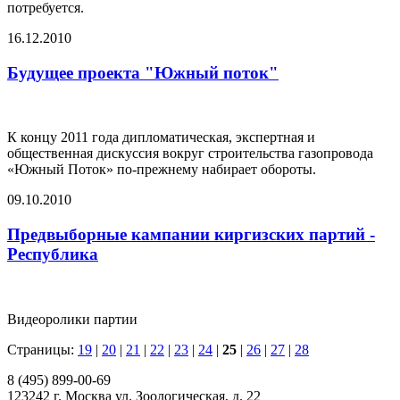
потребуется.
16.12.2010
Будущее проекта "Южный поток"
К концу 2011 года дипломатическая, экспертная и
общественная дискуссия вокруг строительства газопровода
«Южный Поток» по-прежнему набирает обороты.
09.10.2010
Предвыборные кампании киргизских партий -
Республика
Видеоролики партии
Страницы:
19
|
20
|
21
|
22
|
23
|
24
|
25
|
26
|
27
|
28
8 (495) 899-00-69
123242 г. Москва ул. Зоологическая, д. 22